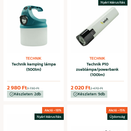
Nyári kiárusítás
TECHNIK
TECHNIK
Technik kemping lámpa
Technik P10
(500lm)
zseblámpa/powerbank
(100lm)
2 980 Ft
2 020 Ft
3 730 Ft
2 470 Ft
Készleten: 2db
Készleten: 9db
Akció -18%
Akció -15%
Nyári kiárusítás
Újdonság