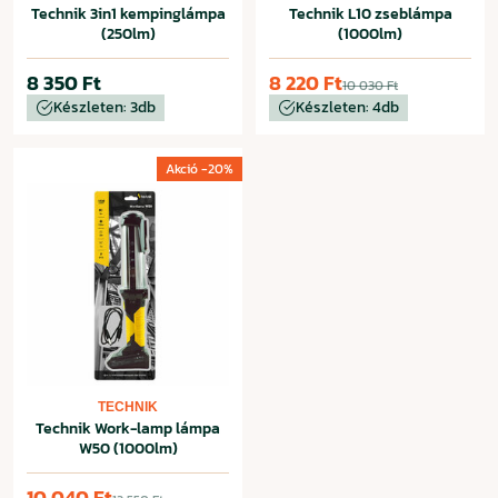
Technik 3in1 kempinglámpa
Technik L10 zseblámpa
(250lm)
(1000lm)
8 350 Ft
8 220 Ft
10 030 Ft
Készleten: 3db
Készleten: 4db
Akció -20%
TECHNIK
Technik Work-lamp lámpa
W50 (1000lm)
10 040 Ft