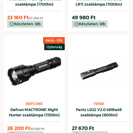
zseblámpa (1700lm)
LR11 zseblámpa (1100lm)
23 160 Ft
49 980 Ft
27 250 Ft
Készleten: 1db
Készleten: 1db
Akció -15%
Újdonság
DEFCON5
FENIX
Defcon MACTRONIC Night
Fenix LD22 V2.0 tölthető
Hunter zseblámpa (1150lm)
zseblámpa (800lm)
28 200 Ft
27 670 Ft
33 180 Ft