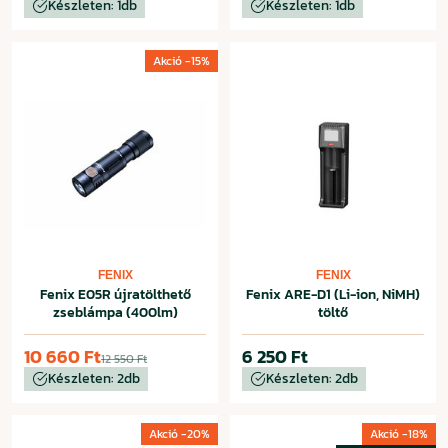
Készleten: 1db
Készleten: 1db
Akció -15%
FENIX
FENIX
Fenix E05R újratölthető
Fenix ARE-D1 (Li-ion, NiMH)
zseblámpa (400lm)
töltő
10 660 Ft
6 250 Ft
12 550 Ft
Készleten: 2db
Készleten: 2db
Akció -20%
Akció -18%