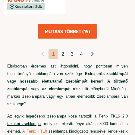
12 550 Ft
Készleten: 2db
MUTASS TÖBBET (15)
1
2
3
4
Előző
Következő
oldal
oldal
Elsősorban érdemes azt átgondolni, hogy pontosan milyen
teljesítményű zseblámpára van szüksége.
Extra erős zseblámpát
vagy hosszabb élettartamú zseblámpát keres?
A tölthető
zseblámpát
vagy
az elemlámpát
részesíti előnyben? Minőségi,
márkás zseblámpára vagy egy árban elérhetőbb zseblámpára van
szüksége?
Az egyik legerősebb zseblámpa közé tartozik a
Fenix ​​​​TK16 2.0
taktikai zseblámpa
, melynek teljesítménye akár a 3000 lumen-t is
elérheti.
A Fenix ​​HT18
zseblámpa kidolgozott lencsével rendelkezik