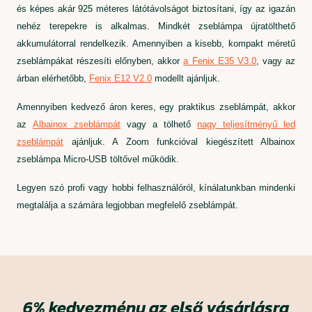
és képes akár 925 méteres látótávolságot biztosítani, így az igazán
nehéz terepekre is alkalmas. Mindkét zseblámpa újratölthető
akkumulátorral rendelkezik. Amennyiben a kisebb, kompakt méretű
zseblámpákat részesíti előnyben, akkor
a Fenix ​​​​E35 V3.0
, vagy az
árban elérhetőbb,
Fenix ​​​​E12 V2.0
modellt ajánljuk.
Amennyiben kedvező áron keres, egy praktikus zseblámpát, akkor
az
Albainox zseblámpát
vagy a tölhető
nagy teljesítményű led
zseblámpát
ajánljuk. A Zoom funkcióval kiegészített Albainox
zseblámpa Micro-USB töltővel működik.
Legyen szó profi vagy hobbi felhasználóról, kínálatunkban mindenki
megtalálja a számára legjobban megfelelő zseblámpát.
6%
kedvezmény
az első vásárlásra