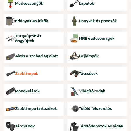
Medvecsengők
Lapátok
Edények és főzők
Ponyvák és poncsók
Tűzgyújtók és
MRE ételcsomagok
öngyújtók
Alvás a szabad ég alatt
Fejlámpák
Zseblámpák
Távcsövek
Monokulárok
Világító rudak
Zseblámpa tartozékok
Túlélő felszerelés
Térdvédők
Tárolódobozok és ládák