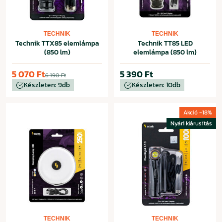
TECHNIK
TECHNIK
Technik TTX85 elemlámpa
Technik TT85 LED
(850 lm)
elemlámpa (850 lm)
5 070 Ft
5 390 Ft
6 190 Ft
Készleten: 9db
Készleten: 10db
Akció -18%
Nyári kiárusítás
TECHNIK
TECHNIK