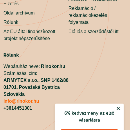
Fizetés
Reklamáció /
Oldal archívum
reklamációkezelés
Rólunk
folyamata
Az EU által finanszírozott
Elállás a szerződéstől itt
projekt népszerűsítése
Rólunk
Webáruház neve:
Rinokor.hu
Számlázási cím:
ARMYTEX s.r.o.,
SNP 1462/88
01701,
Považská Bystrica
Szlovákia
info@rinokor.hu
✕
+3614451301
6% kedvezmény az első
vásárlásra
Facebook
Instagram