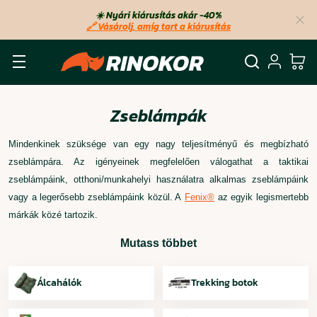
☀️ Nyári kiárusítás akár −40%
🔗 Vásárolj, amíg tart a kiárusítás
Keresés
Bejel
Ko
Zseblámpák
Mindenkinek szüksége van egy nagy teljesítményű és megbízható
zseblámpára. Az igényeinek megfelelően válogathat a taktikai
zseblámpáink, otthoni/munkahelyi használatra alkalmas zseblámpáink
vagy a legerősebb zseblámpáink közül. A
Fenix®
az egyik legismertebb
márkák közé tartozik.
Mutass többet
Álcahálók
Trekking botok