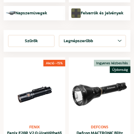
Napszemüvegek
Felvarrók és jelvények
Szűrők
Szűrők
Legnépszerűbb
Akció -15%
Ingyenes kézbesítés
Újdonság
FENIX
DEFCON5
Fenix E28R V2.0 újratölthető
Defcon MACTRONIC Blitz