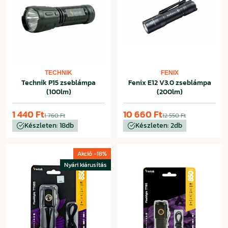
TECHNIK
FENIX
Technik P15 zseblámpa
Fenix E12 V3.0 zseblámpa
(100lm)
(200lm)
1 440 Ft
10 660 Ft
1 760 Ft
12 550 Ft
Készleten: 18db
Készleten: 2db
Akció -18%
Nyári kiárusítás