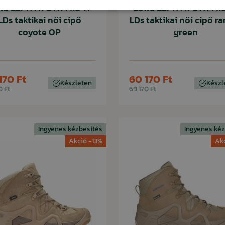
wa ZEPHYR GTX Mid TF
Lowa ZEPHYR GTX Mid
LDs taktikai női cipő
LDs taktikai női cipő r
coyote OP
green
170 Ft
60 170 Ft
Készleten
Készl
0 Ft
69 170 Ft
Ingyenes kézbesítés
Ingyenes kéz
Akció -13%
Ak