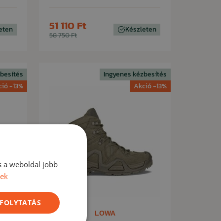
51 110 Ft
eten
Készleten
58 750 Ft
besítés
Ingyenes kézbesítés
ció -13%
Akció -13%
s a weboldal jobb
vek
 FOLYTATÁS
LOWA