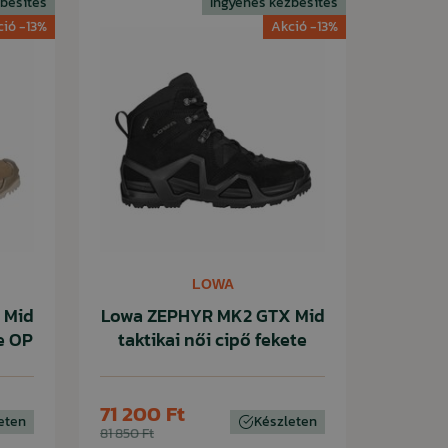
besítés
Ingyenes kézbesítés
ció -13%
Akció -13%
LOWA
 Mid
Lowa ZEPHYR MK2 GTX Mid
e OP
taktikai női cipő fekete
71 200 Ft
eten
Készleten
81 850 Ft