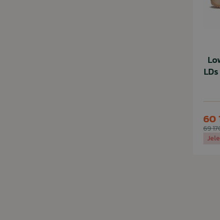
Lo
LDs 
60 
69 17
Jel