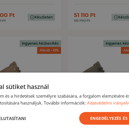
200 Ft
51 110 Ft
Készleten
Készl
0 Ft
58 750 Ft
Ingyenes kézbesítés
Ingyenes kéz
Akció -13%
Ak
l sütiket használ
lom és a hirdetések személyre szabására, a forgalom elemzésére é
osítására használjuk. További információk:
Adatvédelmi irányel
 ELUTASÍTANI
ENGEDÉLYEZÉS ÉS
LOWA
LOWA