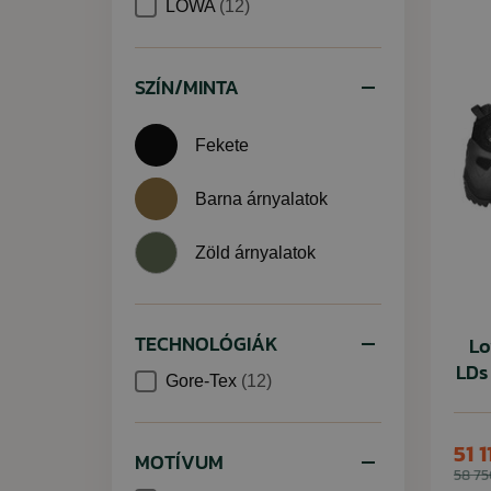
LOWA
(12)
SZÍN/MINTA
Fekete
Barna árnyalatok
Zöld árnyalatok
TECHNOLÓGIÁK
Lo
LDs 
Gore-Tex
(12)
51 1
MOTÍVUM
58 75