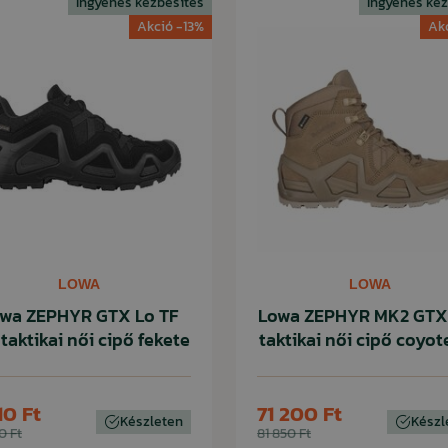
Ingyenes kézbesítés
Ingyenes kéz
Akció -13%
Ak
LOWA
LOWA
wa ZEPHYR GTX Lo TF
Lowa ZEPHYR MK2 GTX
taktikai női cipő fekete
taktikai női cipő coyot
10 Ft
71 200 Ft
Készleten
Készl
0 Ft
81 850 Ft