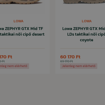
LOWA
LOWA
wa ZEPHYR GTX Mid TF
Lowa ZEPHYR GTX Mid
taktikai női cipő desert
LDs taktikai női cip
coyote
170 Ft
60 170 Ft
0 Ft
69 170 Ft
enleg nem elérhető
Jelenleg nem elérhető