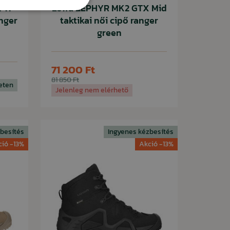
 TF
Lowa ZEPHYR MK2 GTX Mid
anger
taktikai női cipő ranger
green
71 200 Ft
81 850 Ft
eten
Jelenleg nem elérhető
besítés
Ingyenes kézbesítés
ció -13%
Akció -13%