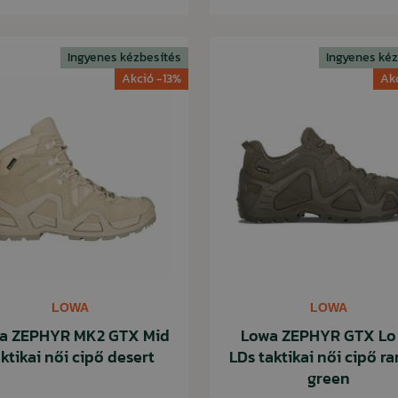
Ingyenes kézbesítés
Ingyenes kéz
Akció -13%
Ak
LOWA
LOWA
a ZEPHYR MK2 GTX Mid
Lowa ZEPHYR GTX Lo
ktikai női cipő desert
LDs taktikai női cipő r
green