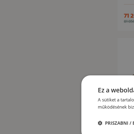
71 
81 85
Ez a webolda
A sütiket a tarta
működésének bizt
PRISZABNI /