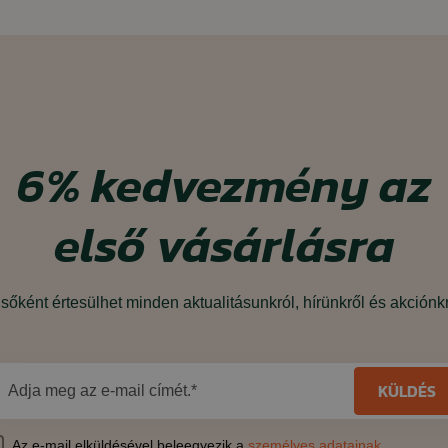
6%
kedvezmény
az
első vásárlásra
sőként értesülhet minden aktualitásunkról, hírünkről és akciónk
KÜLDÉS
Adja meg az e-mail címét.*
Az e-mail elküldésével beleegyezik a
személyes adatainak