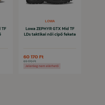
LOWA
 TF
Lowa ZEPHYR GTX Mid TF
ő
LDs taktikai női cipő fekete
60 170 Ft
69 170 Ft
Jelenleg nem elérhető