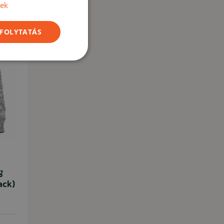
vek
ció -12%
 FOLYTATÁS
g
ack)