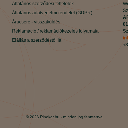
Általános szerződési feltételek
We
Sz
Általános adatvédelmi rendelet (GDPR)
AR
Árucsere - visszaküldés
01
Reklamáció / reklamációkezelés folyamata
Sz
in
Elállás a szerződéstől itt
+3
© 2026 Rinokor.hu - m
inden jog fenntartva