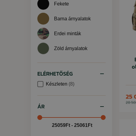
Fekete
Barna árnyalatok
Erdei minták
Zöld árnyalatok
o
ELÉRHETŐSÉG
Készleten
(8)
25 
28 58
ÁR
25059Ft - 25061Ft