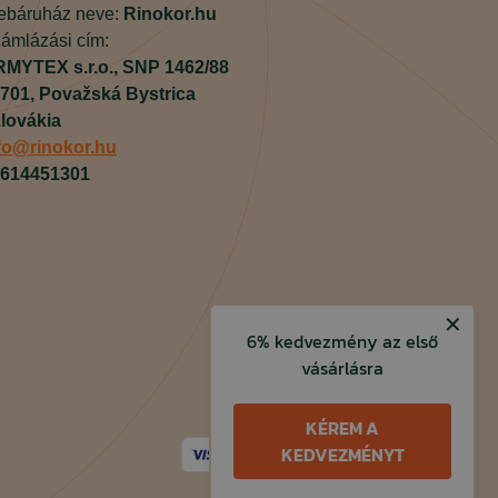
báruház neve:
Rinokor.hu
ámlázási cím:
MYTEX s.r.o.,
SNP 1462/88
701,
Považská Bystrica
lovákia
fo@rinokor.hu
614451301
✕
6% kedvezmény az első
vásárlásra
KÉREM A
KEDVEZMÉNYT