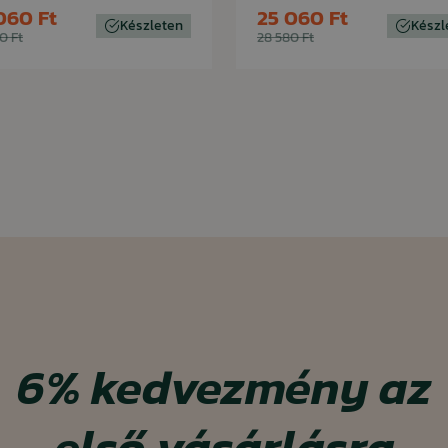
060 Ft
25 060 Ft
Készleten
Készl
0 Ft
28 580 Ft
6%
kedvezmény
az
első vásárlásra