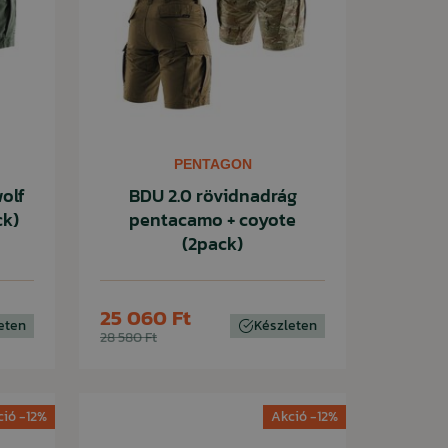
PENTAGON
olf
BDU 2.0 rövidnadrág
ck)
pentacamo + coyote
(2pack)
25 060 Ft
eten
Készleten
28 580 Ft
ció -12%
Akció -12%