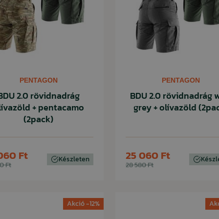
PENTAGON
PENTAGON
BDU 2.0 rövidnadrág
BDU 2.0 rövidnadrág w
lívazöld + pentacamo
grey + olívazöld (2pa
(2pack)
060 Ft
25 060 Ft
Készleten
Készl
0 Ft
28 580 Ft
Akció -12%
Ak