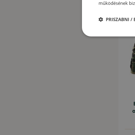
működésének bizt
PRISZABNI /
o