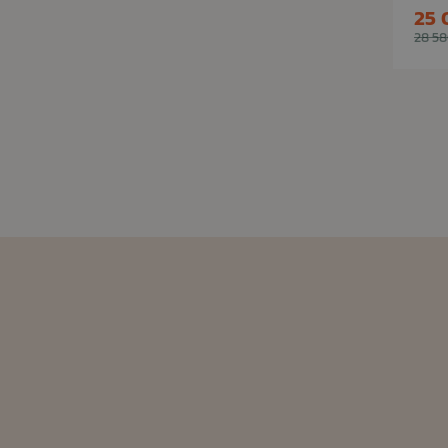
25 
28 58