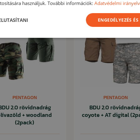
osítására használjuk. További információk:
Adatvédelmi irányel
Akció -12%
Ak
 ELUTASÍTANI
ENGEDÉLYEZÉS ÉS
PENTAGON
PENTAGON
BDU 2.0 rövidnadrág
BDU 2.0 rövidnadrá
lívazöld + woodland
coyote + AT digital (2p
(2pack)