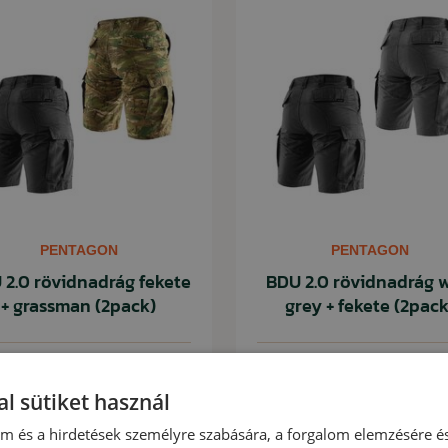
PENTAGON
PENTAGON
 2.0 rövidnadrág fekete
BDU 2.0 rövidnadrág w
+ grassman (2pack)
grey + fekete (2pack
060 Ft
25 060 Ft
Készleten
Készl
l sütiket használ
0 Ft
28 580 Ft
lom és a hirdetések személyre szabására, a forgalom elemzésére é