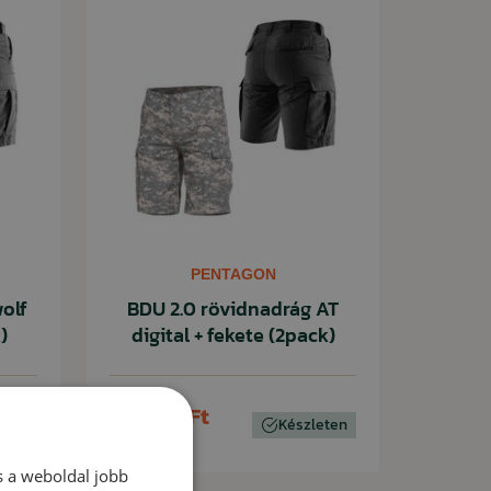
PENTAGON
olf
BDU 2.0 rövidnadrág AT
)
digital + fekete (2pack)
25 060 Ft
eten
Készleten
28 580 Ft
s a weboldal jobb