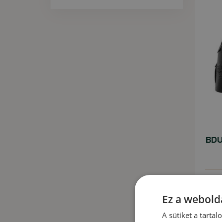
BDU
25 
Ez a webolda
28 58
A sütiket a tarta