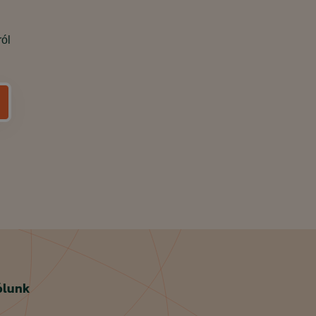
ról
ólunk