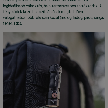
Sok helyzetben a klasszikus fehér fény nem épp a
legideálisabb választás, ha a természetben tartózkodsz. A
fénymódok között, a szituációnak megfelelően,
válogathatsz többféle szín közül (meleg, hideg, piros, sárga,
fehér, stb.).