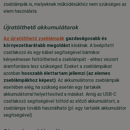
zseblámpák is, melyeknek működésükhöz nem szükséges az
elem használata.
Újratölthető akkumulátorok
Az újratölthető zseblámpák
gazdaságosabb és
környezetbarátabb megoldást
kínálnak
. A beépített
csatlakozó és egy kábel segítségével bármikor
kényelmesen feltöltheted a zseblámpát - ehhez viszont
áramforrásra lesz szükséged. Ezeket a zseblámpákat
azonban
hosszabb élettartam jellemzi (az elemes
zseblámpákhoz képest)
. Az akkumulátoros zseblámpák
esetében elég, ha szükség esetén egy tartakék
akkumulátorral helyettesíted a másikat.
Amíg az USB-C
csatlakozó segítségével töltöd az előző akkumulátort, a
zseblámpa tovább használható (pl. egy tartalék akkumulátor
segítségével).