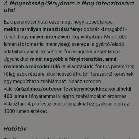
A fényerősség/fényáram a fény intenzitására
utal
Ez a paraméter határozza meg , hogy a zseblámpa
mekkora/milyen intenzitású fényt
bocsát ki magából -
tehát, hogy
milyen intenzíven fog világítani
. Minél több
lumen (
fotometriai mennyiség
) szerepel a gyártó/eladó
adataiban, annál erősebben fog világítani a zseblámpa.
Ugyanakkor
minél nagyobb a fényintenzitás, annál
rövidebb a működési idő
. A világítási idő fontos paraméter,
főleg azok részére, akik hosszú útra (pl. túrázásra) keresnek
egy megbízható zseblámpát. Nehéz terepen
való
túrázáshoz/outdoor tevékenységekhez
körülbelül
400 lumen
fényárammal világító zseblámpákat érdemes
választani
. A professzionális lámpáknál ez gyakran eléri az
1000 lumen értéket.
Hatótáv