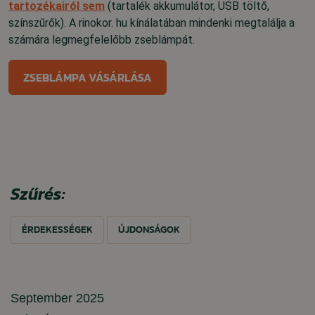
tartozékairól sem
(tartalék akkumulátor, USB töltő,
színszűrők). A rinokor. hu kínálatában mindenki megtalálja a
számára legmegfelelőbb zseblámpát.
ZSEBLÁMPA VÁSÁRLÁSA
Szűrés:
ÉRDEKESSÉGEK
ÚJDONSÁGOK
September 2025