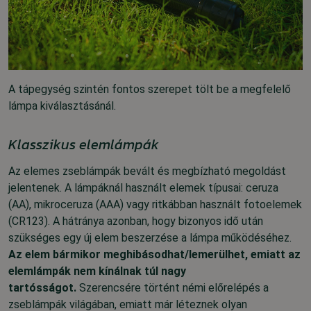
A tápegység szintén fontos szerepet tölt be a megfelelő
lámpa kiválasztásánál.
Klasszikus elemlámpák
Az elemes zseblámpák bevált és megbízható megoldást
jelentenek
. A lámpáknál használt elemek típusai: ceruza
(AA), mikroceruza (AAA) vagy ritkábban használt fotoelemek
(CR123). A hátránya azonban, hogy bizonyos idő után
szükséges egy új elem beszerzése a lámpa működéséhez.
Az elem bármikor meghibásodhat/lemerülhet, emiatt az
elemlámpák nem kínálnak túl nagy
tartósságot.
Szerencsére történt némi előrelépés a
zseblámpák világában, emiatt már léteznek olyan