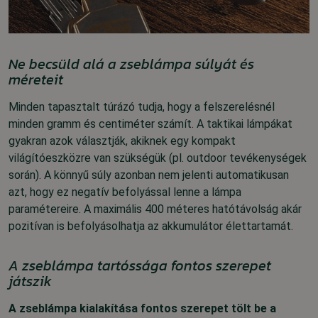
Ne becsüld alá a zseblámpa súlyát és
méreteit
Minden tapasztalt túrázó tudja, hogy a felszerelésnél
minden gramm és centiméter számít. A taktikai lámpákat
gyakran azok választják, akiknek egy kompakt
világítóeszközre van szükségük (pl. outdoor tevékenységek
során).
A könnyű súly azonban nem jelenti automatikusan
azt, hogy ez negatív befolyással lenne a lámpa
paramétereire. A maximális 400 méteres hatótávolság akár
pozitívan is befolyásolhatja az akkumulátor élettartamát.
A zseblámpa tartóssága fontos szerepet
játszik
A zseblámpa kialakítása fontos szerepet tölt be a