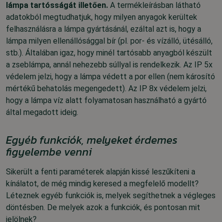
lámpa tartósságát illetően.
A termékleírásban látható
adatokból megtudhatjuk, hogy milyen anyagok kerültek
felhasználásra a lámpa gyártásánál, ezáltal azt is, hogy a
lámpa milyen ellenállósággal bír (pl. por- és vízálló, ütésálló,
stb.). Általában igaz, hogy minél tartósabb anyagból készült
a zseblámpa, annál nehezebb súllyal is rendelkezik.
Az IP 5x
védelem jelzi, hogy a lámpa védett a por ellen (nem károsító
mértékű behatolás megengedett). Az IP 8x védelem jelzi,
hogy a lámpa víz alatt folyamatosan használható a gyártó
által megadott ideig.
Egyéb funkciók, melyeket érdemes
figyelembe venni
Sikerült a fenti paraméterek alapján kissé leszűkíteni a
kínálatot, de még mindig keresed a megfelelő modellt?
Léteznek egyéb funkciók is, melyek segíthetnek a végleges
döntésben. De melyek azok a funkciók, és pontosan mit
jelölnek?