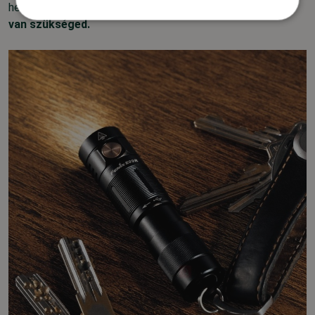
helyzetekben
, mikor egy
hosszabb élettartamú lámpára
van szükséged.