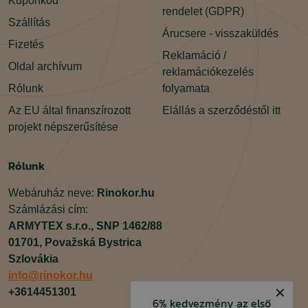
Kuponkód
rendelet (GDPR)
Szállítás
Árucsere - visszaküldés
Fizetés
Reklamáció /
Oldal archívum
reklamációkezelés
Rólunk
folyamata
Az EU által finanszírozott
Elállás a szerződéstől itt
projekt népszerűsítése
Rólunk
Webáruház neve:
Rinokor.hu
Számlázási cím:
ARMYTEX s.r.o.,
SNP 1462/88
01701,
Považská Bystrica
Szlovákia
info@rinokor.hu
✕
+3614451301
6% kedvezmény az első