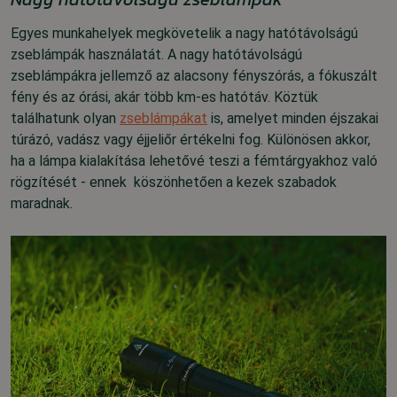
Egyes munkahelyek megkövetelik a nagy hatótávolságú
zseblámpák használatát. A nagy hatótávolságú
zseblámpákra jellemző az alacsony fényszórás, a fókuszált
fény és az órási, akár több km-es hatótáv.
Köztük
találhatunk olyan
zseblámpákat
is, amelyet minden éjszakai
túrázó, vadász vagy éjjeliőr értékelni fog. Különösen akkor,
ha a lámpa kialakítása lehetővé teszi a fémtárgyakhoz való
rögzítését - ennek köszönhetően a kezek szabadok
maradnak.