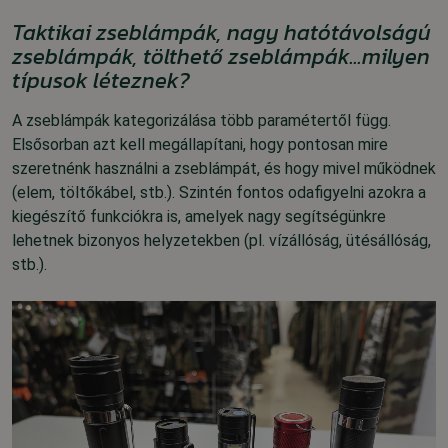
Taktikai zseblámpák, nagy hatótávolságú
zseblámpák, tölthető zseblámpák...milyen
típusok léteznek?
A zseblámpák kategorizálása több paramétertől függ.
Elsősorban azt kell megállapítani, hogy pontosan mire
szeretnénk használni a zseblámpát, és hogy mivel működnek
(elem, töltőkábel, stb.).
Szintén fontos odafigyelni azokra a
kiegészítő funkciókra is, amelyek nagy segítségünkre
lehetnek bizonyos helyzetekben (pl. vízállóság, ütésállóság,
stb.).