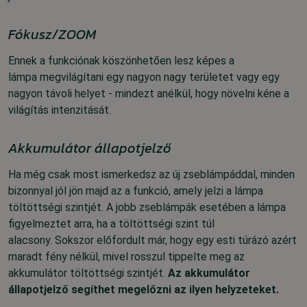
Fókusz/ZOOM
Ennek a funkciónak köszönhetően lesz képes a
lámpa megvilágítani egy nagyon nagy területet vagy egy
nagyon távoli helyet - mindezt anélkül
, hogy növelni kéne a
világítás intenzitását.
Akkumulátor állapotjelző
Ha még csak most ismerkedsz az új zseblámpáddal, minden
bizonnyal jól jön majd az a funkció, amely jelzi a lámpa
töltöttségi szintjét. A jobb zseblámpák esetében a lámpa
figyelmeztet arra, ha a töltöttségi szint túl
alacsony.
Sokszor előfordult már, hogy egy esti túrázó azért
maradt fény nélkül, mivel rosszul tippelte meg az
akkumulátor töltöttségi szintjét.
Az akkumulátor
állapotjelző segíthet megelőzni az ilyen helyzeteket.