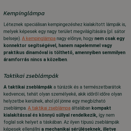
Kempinglámpa
Léteznek speciálisan kempingezéshez kialakított lámpák is,
melyek képesek egy nagy terület megvilágítására (pl. sátor
belseje).
A kempinglámpa
nagy előnye, hogy
nem csak egy
konnektor segítségével, hanem napelemmel vagy
praktikus dinamóval is tölthető, amennyiben semmilyen
áramforrás nincs a közelben
.
Taktikai zseblámpák
A taktikai zseblámpák
a túrázók és a természetbarátok
kedvencei, tehát olyan személyeké, akik időről időre olyan
helyzetbe kerülnek, ahol jól jönne egy megbízható
zseblámpa.
A taktikai zseblámpa
általában
kompakt
kialakítással és könnyű súllyal rendelkezik,
így nem
foglal sok helyet a táskában. Az ilyen típusú zseblámpák
képesek ellenállni
a mechanikai sérüléseknek, illetve