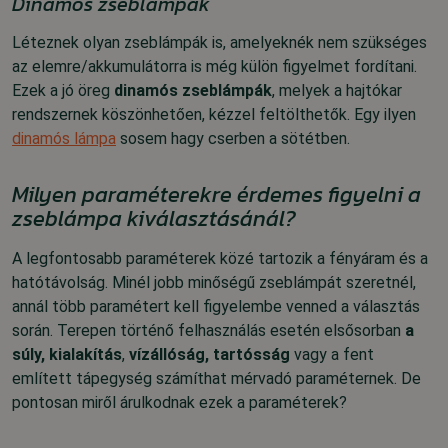
Dinamós zseblámpák
Léteznek olyan zseblámpák is, amelyeknék nem szükséges
az elemre/akkumulátorra is még külön figyelmet fordítani.
Ezek a jó öreg
dinamós zseblámpák
, melyek
a hajtókar
rendszernek köszönhetően, kézzel feltölthetők.
Egy ilyen
dinamós lámpa
sosem hagy cserben a sötétben.
Milyen paraméterekre érdemes figyelni a
zseblámpa kiválasztásánál?
A legfontosabb paraméterek közé tartozik a fényáram és a
hatótávolság
. Minél jobb minőségű zseblámpát szeretnél,
annál több paramétert kell figyelembe venned a választás
során. Terepen történő felhasználás esetén elsősorban
a
súly, kialakítás
,
vízállóság,
tartósság
vagy a fent
említett tápegység számíthat mérvadó paraméternek. De
pontosan miről árulkodnak ezek a paraméterek?