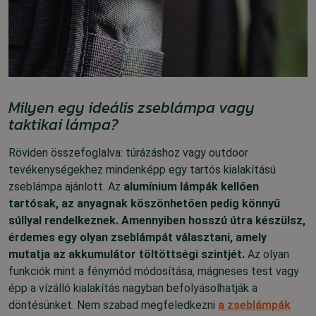
Milyen egy ideális zseblámpa vagy
taktikai lámpa?
Röviden összefoglalva: túrázáshoz vagy outdoor
tevékenységekhez mindenképp egy tartós kialakítású
zseblámpa ajánlott. A
z
alumínium lámpák kellően
tartósak, az anyagnak köszönhetően pedig könnyű
súllyal rendelkeznek. Amennyiben hosszú útra készülsz,
érdemes egy olyan zseblámpát választani, amely
mutatja az akkumulátor töltöttségi szintjét.
Az olyan
funkciók mint a fénymód módosítása, mágneses test vagy
épp a vízálló kialakítás nagyban befolyásolhatják a
döntésünket. Nem szabad megfeledkezni
a zseblámpák