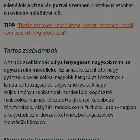
ellenállók a vízzel és porral szemben.
Hátrányuk azonban
a rövidebb működési idő.
TIPP:
Túrafelszerelés - zseblámpa, iránytű, termosz... Miről
nem szabad megfeledkezni?
Tartós zseblámpák
A tartós zseblámpák
súlya
lényegesen nagyobb mint az
egyszerűbb modelleké.
Ez annak köszönhető, hogy
gyártásuk során sokkal nagyobb hangsúlyt fektetnek a
lámpa tartósságára és teljesítményére.
A nagy
teljesítményú zseblámpák mindenféle kiegészítő
funkciókkal vannak felszerelve (ilyen pl. különböző
fényforrások, világítási módok, extra funkciók, stb.) - nagyon
elterjedtek az erdészek, katonák, barlangászok és
mentősök körében.
Nagy hatótávolságú zseblámpák