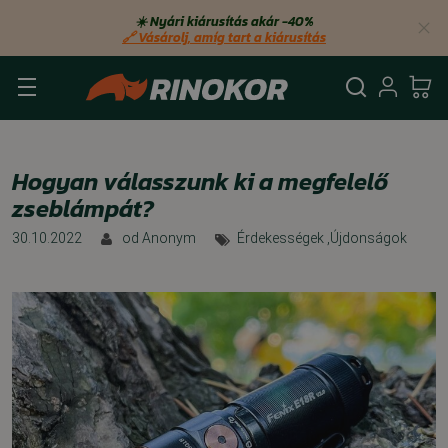
☀️ Nyári kiárusítás akár −40%
🔗 Vásárolj, amíg tart a kiárusítás
Keresés
Bejel
Ko
Hogyan válasszunk ki a megfelelő
zseblámpát?
30.10.2022
od
Anonym
Érdekességek
,
Újdonságok