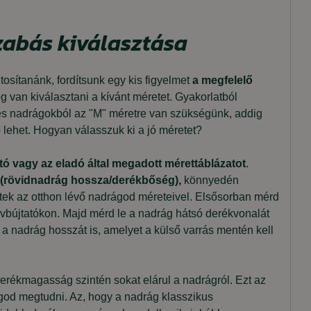
zabás kiválasztása
tosítanánk, fordítsunk egy kis figyelmet
a megfelelő
 van kiválasztani a kívánt méretet. Gyakorlatból
s nadrágokból az "M" méretre van szükségünk, addig
 lehet. Hogyan válasszuk ki a jó méretet?
ó vagy az eladó által megadott mérettáblázatot
.
 (rövidnadrág hossza/
derékbőség),
könnyedén
etek az otthon lévő nadrágod méreteivel.
Elsősorban mérd
övbújtatókon. Majd mérd le a nadrág hátsó derékvonalát
a nadrág hosszát is, amelyet a külső varrás mentén kell
derékmagasság szintén sokat elárul a nadrágról. Ezt az
ogod megtudni. Az, hogy a nadrág klasszikus