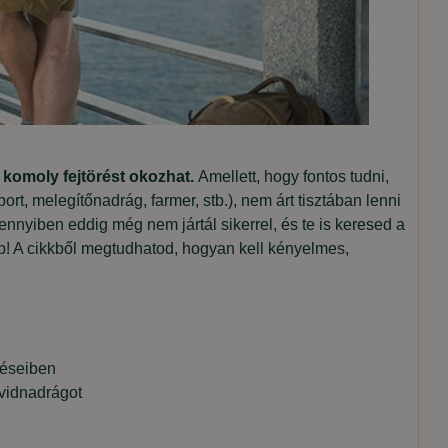
komoly fejtörést okozhat.
Amellett, hogy fontos tudni,
rt, melegítőnadrág, farmer, stb.), nem árt tisztában lenni
nyiben eddig még nem jártál sikerrel, és te is keresed a
b! A cikkből megtudhatod, hogyan kell kényelmes,
zéseiben
övidnadrágot