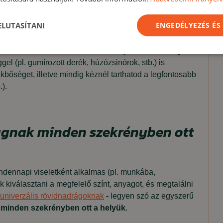
 ELUTASÍTANI
ENGEDÉLYEZÉS ÉS
mes darabra vágysz, amit otthon, vagy akár
választásánál érdemes odafigyelni a nadrág (anyag)
mosás után sem mennek tönkre. Jól jön, ha a nadrág
el (pl. gumírozott derék, húzózsinórok, stb.) is
kbőséget, illetve mindig kéznél tarthatod a legfontosabb
.).
rágnak minden szekrényben ott
ndennapi viseletként alkalmas (pl. munkába,
 kiválasztani a megfelelő színt, anyagot, és megtalálni
univerzális rövidnadrágoknak
-
legyen szó az egyszerű
-
minden szekrényben ott a helyük
.