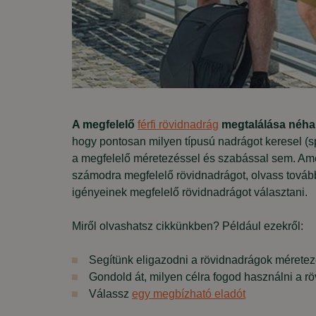
A megfelelő
férfi rövidnadrág
megtalálása néha 
hogy pontosan milyen típusú nadrágot keresel (spo
a megfelelő méretezéssel és szabással sem. Amen
számodra
megfelelő rövidnadrágot, olvass továb
igényeinek megfelelő rövidnadrágot választani.
Miről olvashatsz cikkünkben? Például ezekről:
Segítünk eligazodni a rövidnadrágok mérete
Gondold át, milyen célra fogod használni a r
Válassz
egy megbízható eladót