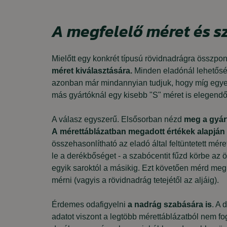
A megfelelő méret és s
Mielőtt egy konkrét típusú rövidnadrágra összpon
méret kiválasztására.
Minden eladónál lehetőség
azonban már mindannyian tudjuk, hogy míg egye
más gyártóknál egy kisebb "S" méret is elegendő
A válasz egyszerű. Elsősorban nézd
meg a gyárt
A
mérettáblázatban megadott értékek alapján
összehasonlítható az eladó által feltüntetett mér
le a derékbőséget - a szabócentit fűzd körbe az 
egyik saroktól a másikig. Ezt követően mérd meg 
mérni (vagyis a rövidnadrág tetejétől az aljáig).
Érdemes odafigyelni
a nadrág szabására is
. A 
adatot viszont a legtöbb mérettáblázatból nem f