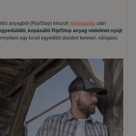
rtós anyagból (Rip/Stop) készült
rövidnadrág
után
egyedülálló, kopásálló Rip/Stop anyag
védelmet nyújt
ennyiben egy kicsit egyedibb darabot keresel, válogass