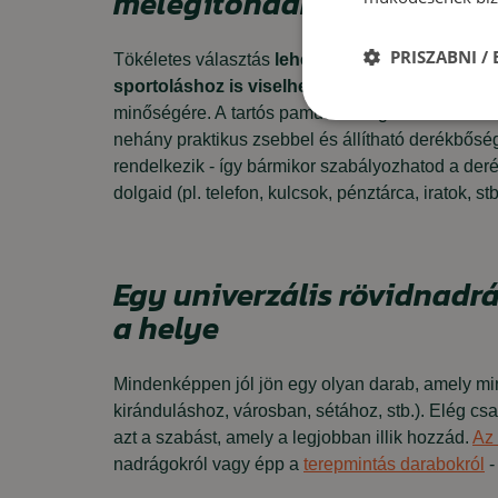
melegítőnadrág
PRISZABNI /
Tökéletes választás
lehet akkor, ha egy kényel
sportoláshoz is viselhetsz
.
A melegítőnadrág
ki
minőségére. A
tartós pamut nadrágok többszöri 
nehány praktikus zsebbel és állítható derékbőségg
rendelkezik - így bármikor szabályozhatod a deré
dolgaid (pl. telefon, kulcsok, pénztárca, iratok, stb
Egy univerzális rövidnad
a helye
Mindenképpen jól jön egy olyan darab, amely mi
kiránduláshoz, városban, sétához, stb.).
Elég csak
azt a szabást, amely a legjobban illik hozzád.
Az 
nadrágokról vagy épp a
terepmintás darabokról