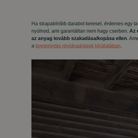
Ha strapabíróbb darabot keresel, érdemes egy ta
nyúlnod, ami garantáltan nem hagy cserben.
Az 
az anyag tovább szakadása/kopása ellen
. Am
a
terepmintás rövidnadrágok kínálatában.