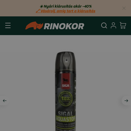
☀️ Nyári kiárusítás akár −40%
🔗 Vásárolj, amíg tart a kiárusítás
Keresés
Bejel
Ko