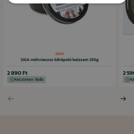
MUTASS KEVESEBBET
SIGA
SIGA méhviaszos bőrápoló balzsam 250g
2 890 Ft
2 59
Készleten: 16db
K