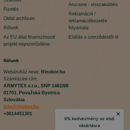
Árucsere - visszaküldés
Fizetés
Reklamáció /
Oldal archívum
reklamációkezelés
Rólunk
folyamata
Az EU által finanszírozott
Elállás a szerződéstől itt
projekt népszerűsítése
Rólunk
Webáruház neve:
Rinokor.hu
Számlázási cím:
ARMYTEX s.r.o.,
SNP 1462/88
01701,
Považská Bystrica
Szlovákia
info@rinokor.hu
✕
+3614451301
6% kedvezmény az első
vásárlásra