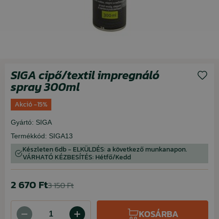
SIGA cipő/textil impregnáló
spray 300ml
Akció -15%
Gyártó:
SIGA
Termékkód:
SIGA13
Készleten 6db - ELKÜLDÉS: a következő munkanapon.
VÁRHATÓ KÉZBESÍTÉS: Hétfő/Kedd
2 670 Ft
3 150 Ft
KOSÁRBA