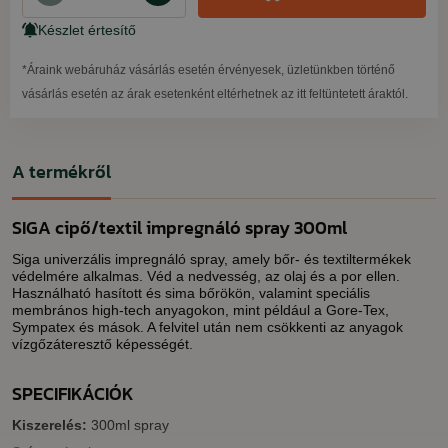
Készlet értesítő
*Áraink webáruház vásárlás esetén érvényesek, üzletünkben történő
vásárlás esetén az árak esetenként eltérhetnek az itt feltüntetett áraktól.
A termékről
SIGA cipő/textil impregnáló spray 300ml
Siga univerzális impregnáló spray, amely bőr- és textiltermékek
védelmére alkalmas. Véd a nedvesség, az olaj és a por ellen.
Használható hasított és sima bőrökön, valamint speciális
membrános high-tech anyagokon, mint például a Gore-Tex,
Sympatex és mások. A felvitel után nem csökkenti az anyagok
vízgőzáteresztő képességét.
SPECIFIKÁCIÓK
Kiszerelés:
300ml spray