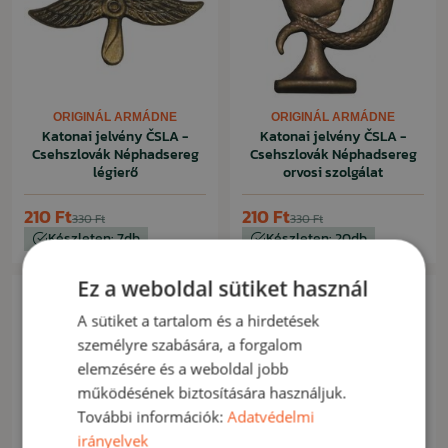
ORIGINÁL ARMÁDNE
ORIGINÁL ARMÁDNE
Katonai jelvény ČSLA -
Katonai jelvény ČSLA -
Csehszlovák Néphadsereg
Csehszlovák Néphadsereg
légierő
orvosi szolgálat
210 Ft
210 Ft
330 Ft
330 Ft
Készleten: 7db
Készleten: 20db
Ez a weboldal sütiket használ
Kiárusítás -59%
A sütiket a tartalom és a hirdetések
személyre szabására, a forgalom
elemzésére és a weboldal jobb
működésének biztosítására használjuk.
További információk:
Adatvédelmi
irányelvek