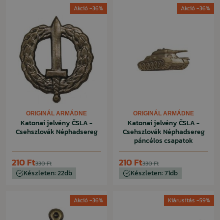
Akció -36%
Akció -36%
ORIGINÁL ARMÁDNE
ORIGINÁL ARMÁDNE
Katonai jelvény ČSLA -
Katonai jelvény ČSLA -
Csehszlovák Néphadsereg
Csehszlovák Néphadsereg
páncélos csapatok
210 Ft
210 Ft
330 Ft
330 Ft
Készleten: 22db
Készleten: 71db
Akció -36%
Kiárusítás -59%