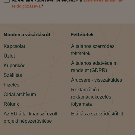
Az e-mail elküldésével beleegyezik a
személyes adatainak
feldolgozásával
*
Minden a vásárlásról
Feltételek
Kapcsolat
Általános szerződési
feltételek
Üzlet
Általános adatvédelmi
Kuponkód
rendelet (GDPR)
Szállítás
Árucsere - visszaküldés
Fizetés
Reklamáció /
Oldal archívum
reklamációkezelés
Rólunk
folyamata
Az EU által finanszírozott
Elállás a szerződéstől itt
projekt népszerűsítése