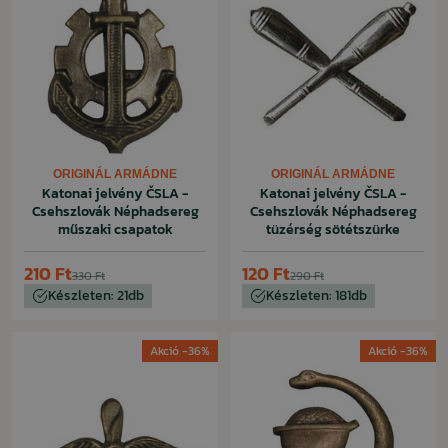
ORIGINÁL ARMÁDNE
ORIGINÁL ARMÁDNE
Katonai jelvény ČSLA -
Katonai jelvény ČSLA -
Csehszlovák Néphadsereg
Csehszlovák Néphadsereg
műszaki csapatok
tüzérség sötétszürke
210 Ft
120 Ft
330 Ft
290 Ft
Készleten: 21db
Készleten: 181db
Akció -36%
Akció -36%