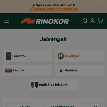
☀️ Nyári kiárusítás akár −40%
🔗 Vásárolj, amíg tart a kiárusítás
Keresés
Bejel
Ko
Jelvények
Felvarrók
Jelvények
Zászlók
Medálok
Tépőzáras felvarrók
Szűrők
Szűrők
Legnépszerűbb