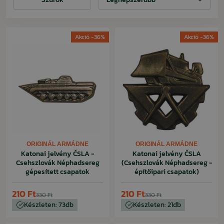
Akció -36%
Akció -36%
ORIGINÁL ARMÁDNE
ORIGINÁL ARMÁDNE
Katonai jelvény ČSLA -
Katonai jelvény ČSLA
Csehszlovák Néphadsereg
(Csehszlovák Néphadsereg -
gépesített csapatok
építőipari csapatok)
210 Ft
210 Ft
330 Ft
330 Ft
Készleten: 73db
Készleten: 21db