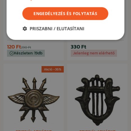
ENGEDÉLYEZÉS ÉS FOLYTATÁS
ORIGINÁL ARMÁDNE
ORIGINÁL ARMÁDNE
Katonai jelvény ČSLA -
Katonai jelvény ČSLA -
Csehszlovák Néphadsereg
Csehszlovák Néphadsereg
PRISZABNI / ELUTASÍTANI
tüzérség bronz
igazságszolgáltatás
120 Ft
330 Ft
290 Ft
Készleten: 19db
Jelenleg nem elérhető
Akció -36%