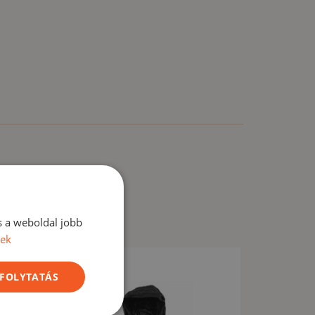
s a weboldal jobb
vek
ió -18%
 FOLYTATÁS
árusítás