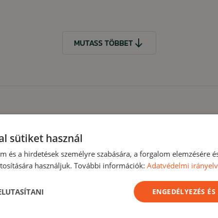
MUTASS TÖBBET
t
l sütiket használ
lom és a hirdetések személyre szabására, a forgalom elemzésére é
osítására használjuk. További információk:
Adatvédelmi irányel
MUTASS KEVESEBBET
Akció -18%
Akc
 ELUTASÍTANI
ENGEDÉLYEZÉS ÉS
Nyári kiárusítás
Nyári ki