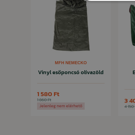
MFH NEMECKO
Vinyl esőponcsó olívazöld
1 580 Ft
3 4
1 860 Ft
Jelenleg nem elérhető
4 150 