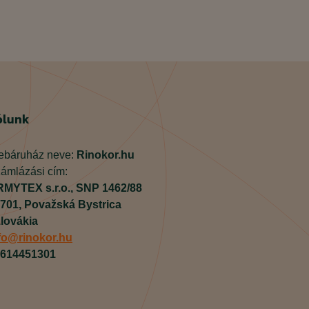
ólunk
báruház neve:
Rinokor.hu
ámlázási cím:
MYTEX s.r.o.,
SNP 1462/88
701,
Považská Bystrica
lovákia
fo@rinokor.hu
614451301