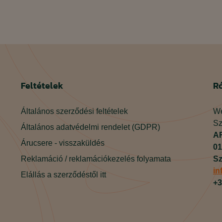
Feltételek
R
Általános szerződési feltételek
We
Sz
Általános adatvédelmi rendelet (GDPR)
AR
Árucsere - visszaküldés
01
Reklamáció / reklamációkezelés folyamata
Sz
in
Elállás a szerződéstől itt
+3