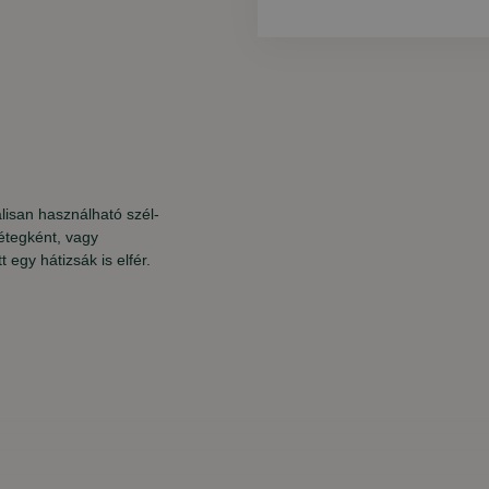
isan használható szél-
étegként, vagy
egy hátizsák is elfér.