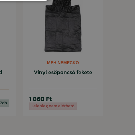
MFH NEMECKO
d
Vinyl esőponcsó fekete
1 860 Ft
32db
Jelenleg nem elérhető