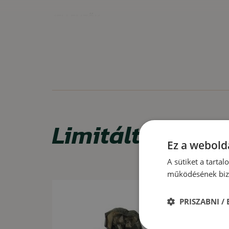
JELLEMZŐK
állítható kapucni
feszítőszemek
derék húzőzsinór
kis csomagméret
FELHASZNÁLÁS
Limitált ajánla
Túrázás, kempingezés, stb.
Ez a webolda
A sütiket a tarta
működésének bizt
Akció -15%
PRISZABNI /