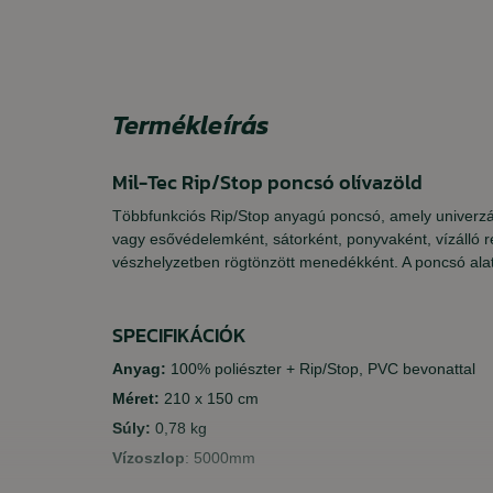
Termékleírás
Mil-Tec Rip/Stop poncsó olívazöld
Többfunkciós Rip/Stop anyagú poncsó, amely univerzál
vagy esővédelemként, sátorként, ponyvaként, vízálló r
vészhelyzetben rögtönzött menedékként. A poncsó alatt 
SPECIFIKÁCIÓK
Anyag:
100% poliészter + Rip/Stop, PVC bevonattal
Méret:
210 x 150 cm
Súly:
0,78 kg
Vízoszlop
: 5000mm