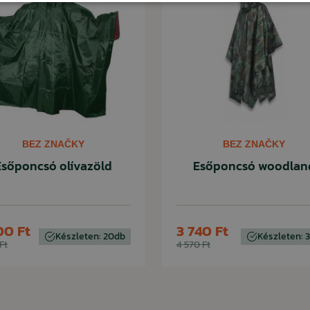
BEZ ZNAČKY
BEZ ZNAČKY
Esőponcsó olívazöld
Esőponcsó woodlan
00 Ft
3 740 Ft
Készleten: 20db
Készleten: 
Ft
4 570 Ft