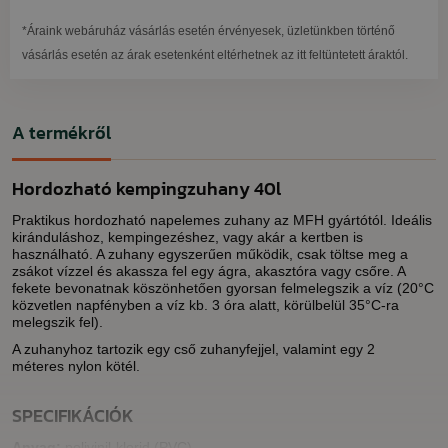
*Áraink webáruház vásárlás esetén érvényesek, üzletünkben történő
vásárlás esetén az árak esetenként eltérhetnek az itt feltüntetett áraktól.
A termékről
Hordozható kempingzuhany 40l
Praktikus hordozható napelemes zuhany az MFH gyártótól. Ideális
kiránduláshoz, kempingezéshez, vagy akár a kertben is
használható. A zuhany egyszerűen működik, csak töltse meg a
zsákot vízzel és akassza fel egy ágra, akasztóra vagy csőre. A
fekete bevonatnak köszönhetően gyorsan felmelegszik a víz (20°C
közvetlen napfényben a víz kb. 3 óra alatt, körülbelül 35°C-ra
melegszik fel).
A zuhanyhoz tartozik egy cső zuhanyfejjel, valamint egy 2
méteres nylon kötél.
SPECIFIKÁCIÓK
Anyag:
polivinil-klorid (PVC)