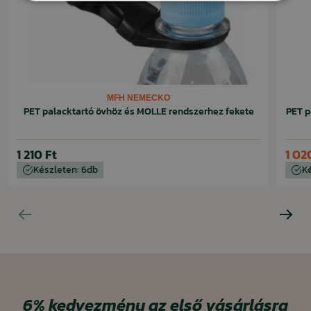
MFH NEMECKO
PET palacktartó övhöz és MOLLE rendszerhez fekete
PET p
1 210 Ft
1 02
Készleten: 6db
K
6%
kedvezmény
az első vásárlásra