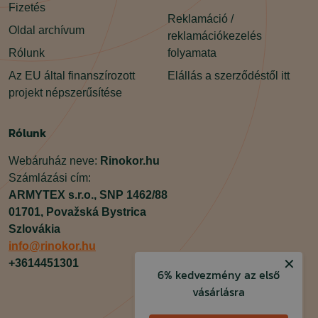
Fizetés
Reklamáció /
Oldal archívum
reklamációkezelés
Rólunk
folyamata
Az EU által finanszírozott
Elállás a szerződéstől itt
projekt népszerűsítése
Rólunk
Webáruház neve:
Rinokor.hu
Számlázási cím:
ARMYTEX s.r.o.,
SNP 1462/88
01701,
Považská Bystrica
Szlovákia
info@rinokor.hu
✕
+3614451301
6% kedvezmény az első
vásárlásra
Facebook
Instagram