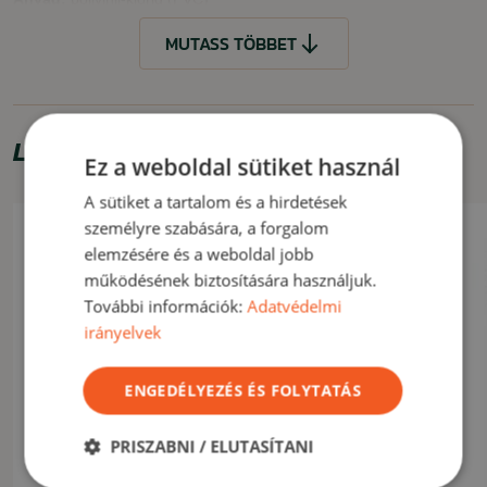
MUTASS TÖBBET
JELLEMZŐK
minőségi anyag
praktikus kialakítás
Limitált ajánlat
FELHASZNÁLÁS
Ez a weboldal sütiket használ
A sütiket a tartalom és a hirdetések
Kempingezéshez, sátrazáshoz vagy a nyaralóba is alkalmas.
személyre szabására, a forgalom
elemzésére és a weboldal jobb
MUTASS KEVESEBBET
működésének biztosítására használjuk.
További információk:
Adatvédelmi
irányelvek
ENGEDÉLYEZÉS ÉS FOLYTATÁS
PRISZABNI / ELUTASÍTANI