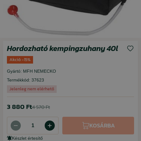
Hordozható kempingzuhany 40l
Akció -15%
Gyártó:
MFH NEMECKO
Termékkód:
37623
Jelenleg nem elérhető
3 880 Ft
4 570 Ft
KOSÁRBA
Készlet értesítő