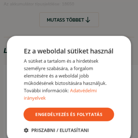
Az akkumulátor típusjelölése: 18650
Névleges feszültség : 3,6V
MUTASS TÖBBET
Kapacitás : 3500mAh
Méret : 18.6mm
átmérő
x 70mm
hossz
Súly : 50 gramm
Élettartama több mint 500 töltési ciklus.
Limitált ajánlat
Ez a weboldal sütiket használ
A sütiket a tartalom és a hirdetések
MUTASS KEVESEBBET
személyre szabására, a forgalom
elemzésére és a weboldal jobb
működésének biztosítására használjuk.
További információk:
Adatvédelmi
irányelvek
ENGEDÉLYEZÉS ÉS FOLYTATÁS
PRISZABNI / ELUTASÍTANI