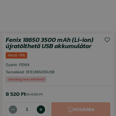
Fenix 18650 3500 mAh (Li-ion)
újratölthető USB akkumulátor
Akció -15%
Gyártó:
FENIX
Termékkód:
0FE1865035USB
Jelenleg nem elérhető
8 520 Ft
10 030 Ft
KOSÁRBA