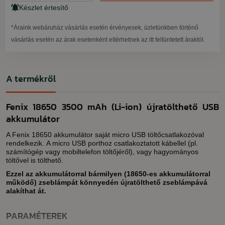
Készlet értesítő
*Áraink webáruház vásárlás esetén érvényesek, üzletünkben történő
vásárlás esetén az árak esetenként eltérhetnek az itt feltüntetett áraktól.
A termékről
Fenix 18650 3500 mAh (Li-ion) újratölthető USB
akkumulátor
A Fenix 18650 akkumulátor saját micro USB töltőcsatlakozóval
rendelkezik. A micro USB porthoz csatlakoztatott kábellel (pl.
számítógép vagy mobiltelefon töltőjéről), vagy hagyományos
töltővel is tölthető.
Ezzel az akkumulátorral bármilyen (18650-es akkumulátorral
működő) zseblámpát könnyedén újratölthető zseblámpává
alakíthat át.
PARAMÉTEREK