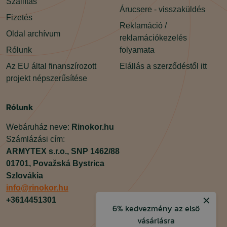
Szállítás
Árucsere - visszaküldés
Fizetés
Reklamáció /
Oldal archívum
reklamációkezelés
Rólunk
folyamata
Az EU által finanszírozott
Elállás a szerződéstől itt
projekt népszerűsítése
Rólunk
Webáruház neve:
Rinokor.hu
Számlázási cím:
ARMYTEX s.r.o.,
SNP 1462/88
01701,
Považská Bystrica
Szlovákia
info@rinokor.hu
✕
+3614451301
6% kedvezmény az első
vásárlásra