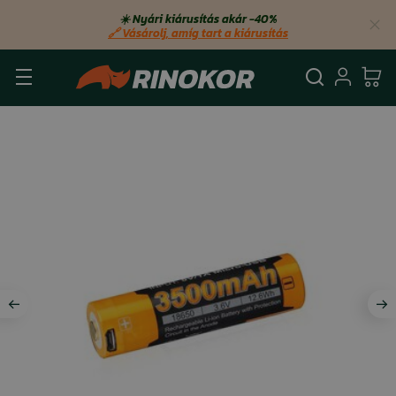
☀️ Nyári kiárusítás akár −40%
🔗 Vásárolj, amíg tart a kiárusítás
Keresés
Bejel
Ko