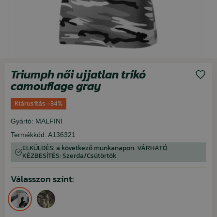
Triumph női ujjatlan trikó
camouflage gray
Kiárusítás -34%
Gyártó:
MALFINI
Termékkód:
A136321
ELKÜLDÉS: a következő munkanapon. VÁRHATÓ
KÉZBESÍTÉS: Szerda/Csütörtök
Válasszon színt: