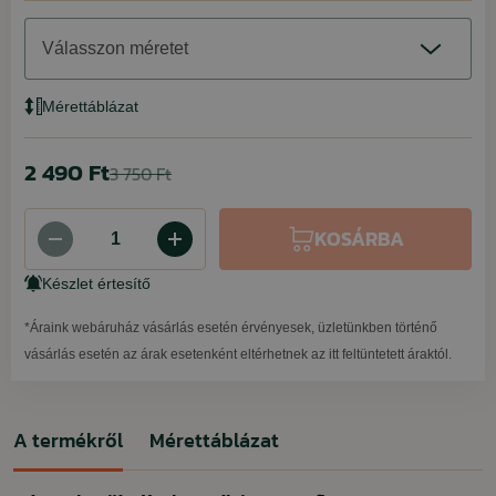
Válasszon méretet
Mérettáblázat
2 490 Ft
3 750 Ft
KOSÁRBA
Készlet értesítő
*Áraink webáruház vásárlás esetén érvényesek, üzletünkben történő
vásárlás esetén az árak esetenként eltérhetnek az itt feltüntetett áraktól.
A termékről
Mérettáblázat