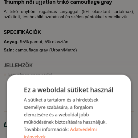
Triumph női ujjatlan trikó camouflage gray
A trikó enyhén rugalmas anyaggal (5% elasztánt tartalmaz),
szűkített, testhezálló szabással és széles pántokkal rendelkezik.
SPECIFIKÁCIÓK
Anyag:
95% pamut, 5% elasztán
Szín:
camouflage gray (Urban/Metro)
JELLEMZŐK
kényelmes pamut trikó
kellemes, enyhén rugalmas anyag
Ez a weboldal sütiket használ
testhezálló szabás
MUTASS TÖBBET
A sütiket a tartalom és a hirdetések
FELHASZNÁLÁS
személyre szabására, a forgalom
elemzésére és a weboldal jobb
Munkához, túrázáshoz, sportoláshoz vagy mindennapi viseletként
alkalmas.
működésének biztosítására használjuk.
Limitált ajánlat
További információk:
Adatvédelmi
MUTASS KEVESEBBET
irányelvek