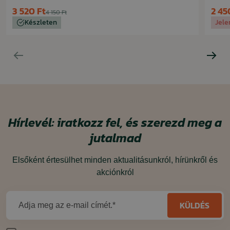
3 520 Ft
2 45
4 150 Ft
Készleten
Jele
Hírlevél: iratkozz fel, és szerezd meg a
jutalmad
Elsőként értesülhet minden aktualitásunkról, hírünkről és
akciónkról
KÜLDÉS
Adja meg az e-mail címét.*