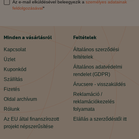
Az e-mail elküldésével beleegyezik a
személyes adatainak
feldolgozásával
*
Minden a vásárlásról
Feltételek
Kapcsolat
Általános szerződési
feltételek
Üzlet
Általános adatvédelmi
Kuponkód
rendelet (GDPR)
Szállítás
Árucsere - visszaküldés
Fizetés
Reklamáció /
Oldal archívum
reklamációkezelés
Rólunk
folyamata
Az EU által finanszírozott
Elállás a szerződéstől itt
projekt népszerűsítése