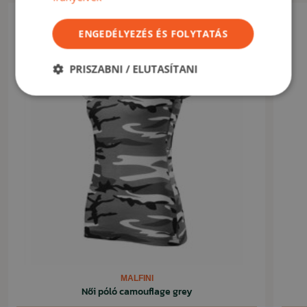
Akció -15%
ENGEDÉLYEZÉS ÉS FOLYTATÁS
PRISZABNI / ELUTASÍTANI
MALFINI
Női póló camouflage grey