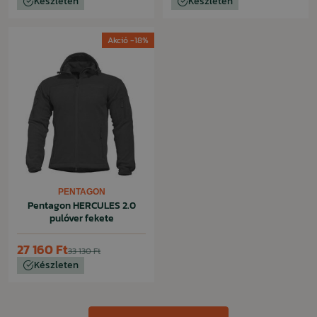
Készleten
Készleten
Akció -18%
PENTAGON
Pentagon HERCULES 2.0
pulóver fekete
27 160 Ft
33 130 Ft
Készleten