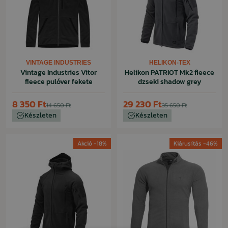
VINTAGE INDUSTRIES
HELIKON-TEX
Vintage Industries Vitor
Helikon PATRIOT Mk2 fleece
fleece pulóver fekete
dzseki shadow grey
8 350 Ft
29 230 Ft
14 650 Ft
35 650 Ft
Készleten
Készleten
Akció -18%
Kiárusítás -46%