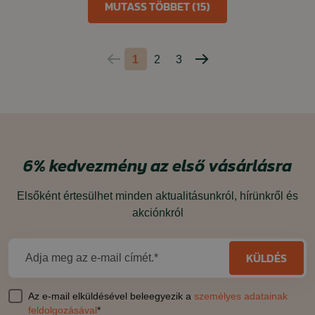
MUTASS TÖBBET (15)
1
2
3
Előző
Következő
oldal
oldal
6%
kedvezmény
az első vásárlásra
Elsőként értesülhet minden aktualitásunkról, hírünkről és
akciónkról
KÜLDÉS
Adja meg az e-mail címét.*
Az e-mail elküldésével beleegyezik a
személyes adatainak
feldolgozásával
*