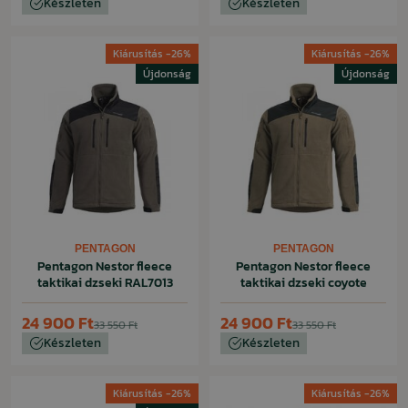
Készleten
Készleten
Kiárusítás -26%
Kiárusítás -26%
Újdonság
Újdonság
PENTAGON
PENTAGON
Pentagon Nestor fleece
Pentagon Nestor fleece
taktikai dzseki RAL7013
taktikai dzseki coyote
24 900 Ft
24 900 Ft
33 550 Ft
33 550 Ft
Készleten
Készleten
Kiárusítás -26%
Kiárusítás -26%