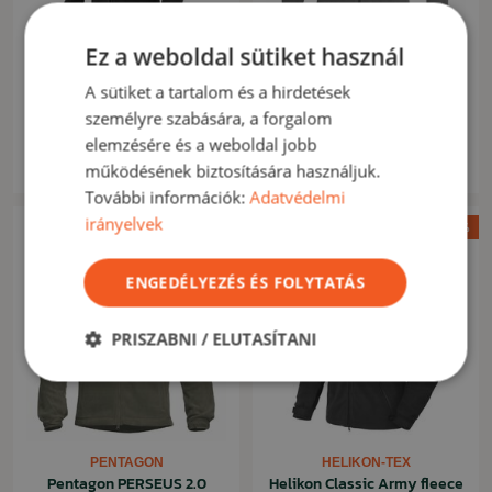
Ez a weboldal sütiket használ
HELIKON-TEX
TAC MAVEN
Helikon PATRIOT Mk2 fleece
ELK fleece pulóver wolf grey
A sütiket a tartalom és a hirdetések
dzseki fekete
személyre szabására, a forgalom
29 230 Ft
9 690 Ft
elemzésére és a weboldal jobb
35 650 Ft
18 010 Ft
Készleten
Készleten
működésének biztosítására használjuk.
További információk:
Adatvédelmi
irányelvek
Akció -18%
Akció -15%
ENGEDÉLYEZÉS ÉS FOLYTATÁS
PRISZABNI / ELUTASÍTANI
PENTAGON
HELIKON-TEX
Pentagon PERSEUS 2.0
Helikon Classic Army fleece