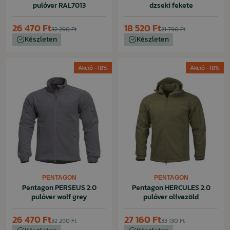
pulóver RAL7013
dzseki fekete
26 470 Ft
18 520 Ft
32 290 Ft
21 790 Ft
Készleten
Készleten
Akció -18%
Akció -18%
PENTAGON
PENTAGON
Pentagon PERSEUS 2.0
Pentagon HERCULES 2.0
pulóver wolf grey
pulóver olívazöld
26 470 Ft
27 160 Ft
32 290 Ft
33 130 Ft