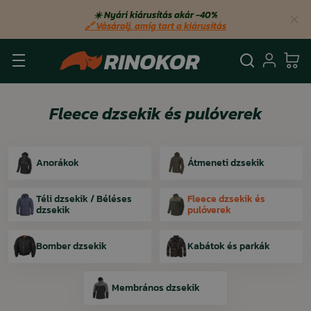
☀️ Nyári kiárusítás akár −40%
🔗 Vásárolj, amíg tart a kiárusítás
Keresés
Bejel
Ko
Fleece dzsekik és pulóverek
Anorákok
Átmeneti dzsekik
Téli dzsekik / Béléses
Fleece dzsekik és
dzsekik
pulóverek
Bomber dzsekik
Kabátok és parkák
Membrános dzsekik