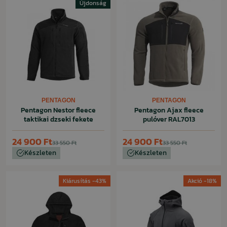
Újdonság
PENTAGON
PENTAGON
Pentagon Nestor fleece
Pentagon Ajax fleece
taktikai dzseki fekete
pulóver RAL7013
24 900 Ft
24 900 Ft
33 550 Ft
33 550 Ft
Készleten
Készleten
Kiárusítás -43%
Akció -18%