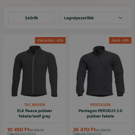
Szűrők
Szűrők
Legnépszerűbb
Kiárusítás -42%
Akció -18%
TAC MAVEN
PENTAGON
ELK fleece pulóver
Pentagon PERSEUS 2.0
fekete/wolf grey
pulóver fekete
10 450 Ft
26 470 Ft
18 010 Ft
32 290 Ft