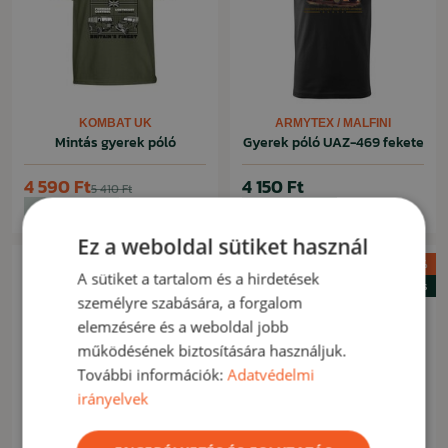
KOMBAT UK
ARMYTEX / MALFINI
Mintás gyerek póló
Gyerek póló UAZ-469 fekete
4 590 Ft
4 150 Ft
5 410 Ft
Készleten
Készleten
Ez a weboldal sütiket használ
Akció -18%
A sütiket a tartalom és a hirdetések
Nyári kiárusítás
személyre szabására, a forgalom
elemzésére és a weboldal jobb
működésének biztosítására használjuk.
További információk:
Adatvédelmi
irányelvek