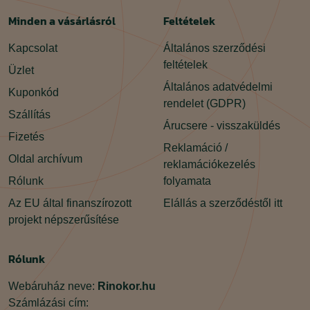
Minden a vásárlásról
Feltételek
Kapcsolat
Általános szerződési
feltételek
Üzlet
Általános adatvédelmi
Kuponkód
rendelet (GDPR)
Szállítás
Árucsere - visszaküldés
Fizetés
Reklamáció /
Oldal archívum
reklamációkezelés
Rólunk
folyamata
Az EU által finanszírozott
Elállás a szerződéstől itt
projekt népszerűsítése
Rólunk
Webáruház neve:
Rinokor.hu
Számlázási cím: