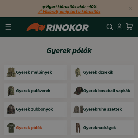
☀️ Nyári kiárusítás akár −40%
🔗 Vásárolj, amíg tart a kiárusítás
Keresés
Bejel
Ko
Gyerek pólók
Gyerek mellények
Gyerek dzsekik
Gyerek pulóverek
Gyerek baseball sapkák
Gyerek zubbonyok
Gyerekruha szettek
Gyerek pólók
Gyereknadrágok