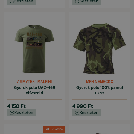
Készleten
Készleten
ARMYTEX / MALFINI
MFH NEMECKO
Gyerek póló UAZ-469
Gyerek póló 100% pamut
olívazöld
CZ95
4 150 Ft
4 990 Ft
Készleten
Készleten
Akció -15%