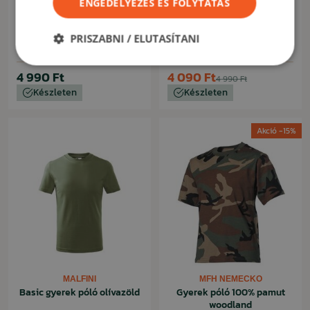
ENGEDÉLYEZÉS ÉS FOLYTATÁS
MFH NEMECKO
ARMYTEX / MALFINI
Gyerek póló 100% pamut
Gyerek póló "PRAGA V3S"
PRISZABNI / ELUTASÍTANI
flecktarn
olívazöld
4 990 Ft
4 090 Ft
4 990 Ft
Készleten
Készleten
Akció -15%
MALFINI
MFH NEMECKO
Basic gyerek póló olívazöld
Gyerek póló 100% pamut
woodland