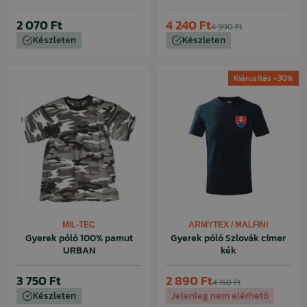
2 070 Ft
4 240 Ft
4 990 Ft
Készleten
Készleten
Kiárusítás -30%
MIL-TEC
ARMYTEX / MALFINI
Gyerek póló 100% pamut
Gyerek póló Szlovák címer
URBAN
kék
3 750 Ft
2 890 Ft
4 150 Ft
Készleten
Jelenleg nem elérhető