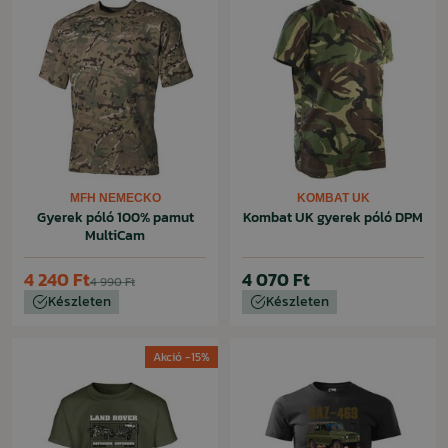
MFH NEMECKO
KOMBAT UK
Gyerek póló 100% pamut
Kombat UK gyerek póló DPM
MultiCam
4 240 Ft
4 070 Ft
4 990 Ft
Készleten
Készleten
Akció -15%