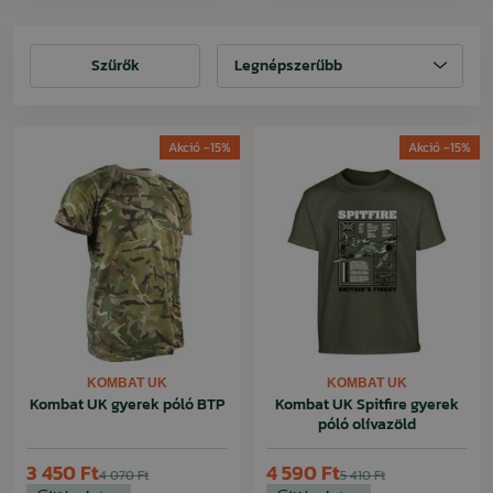
Szűrők
Szűrők
Legnépszerűbb
Akció -15%
Akció -15%
KOMBAT UK
KOMBAT UK
Kombat UK gyerek póló BTP
Kombat UK Spitfire gyerek
póló olívazöld
3 450 Ft
4 590 Ft
4 070 Ft
5 410 Ft