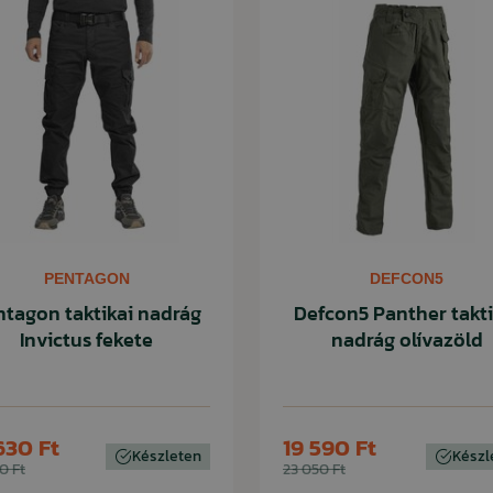
PENTAGON
DEFCON5
ntagon taktikai nadrág
Defcon5 Panther takti
Invictus fekete
nadrág olívazöld
630 Ft
19 590 Ft
Készleten
Készl
0 Ft
23 050 Ft