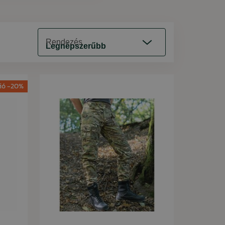
Rendezés
Legnépszerűbb
ió -20%