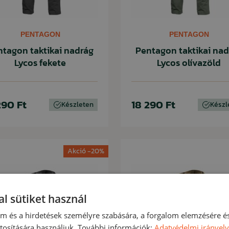
PENTAGON
PENTAGON
ntagon taktikai nadrág
Pentagon taktikai nad
Lycos fekete
Lycos olívazöld
290 Ft
18 290 Ft
Készleten
Készl
Akció -20%
l sütiket használ
lom és a hirdetések személyre szabására, a forgalom elemzésére é
osítására használjuk. További információk:
Adatvédelmi irányel