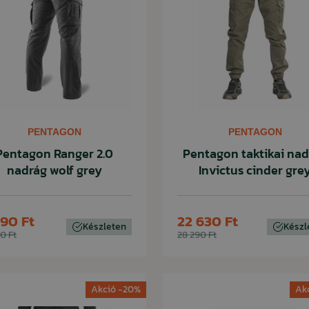
PENTAGON
PENTAGON
Pentagon Ranger 2.0
Pentagon taktikai nad
nadrág wolf grey
Invictus cinder gre
190 Ft
22 630 Ft
Készleten
Készl
0 Ft
28 290 Ft
Akció -20%
Ak