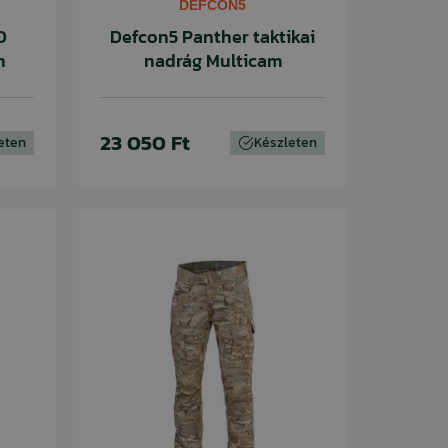
DEFCON5
0
Defcon5 Panther taktikai
n
nadrág Multicam
23 050 Ft
eten
Készleten