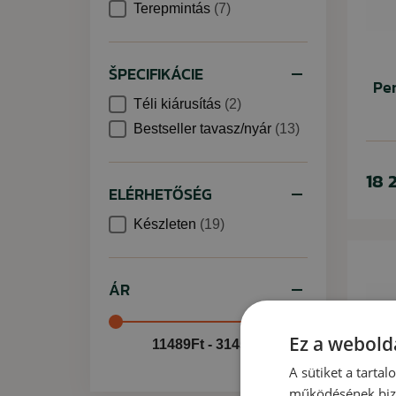
Terepmintás
(7)
ŠPECIFIKÁCIE
Pe
Téli kiárusítás
(2)
Bestseller tavasz/nyár
(13)
18 
ELÉRHETŐSÉG
Készleten
(19)
ÁR
Ez a webolda
11489Ft - 31451Ft
A sütiket a tarta
működésének bizt