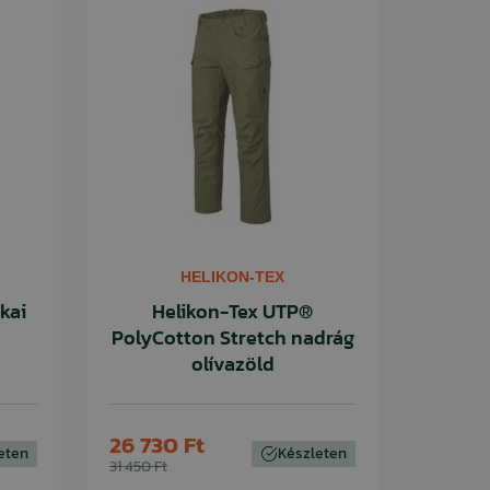
HELIKON-TEX
kai
Helikon-Tex UTP®
PolyCotton Stretch nadrág
olívazöld
26 730 Ft
eten
Készleten
31 450 Ft