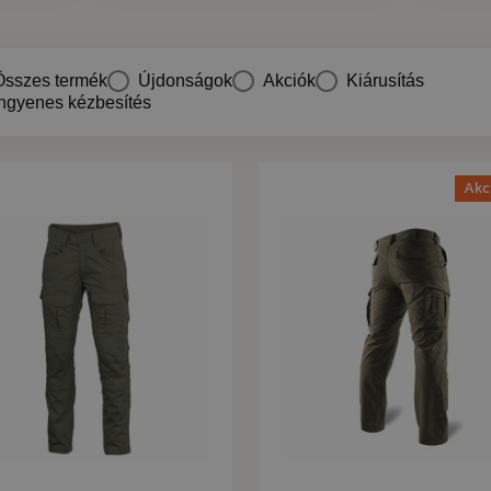
Összes termék
Újdonságok
Akciók
Kiárusítás
Ingyenes kézbesítés
Akc