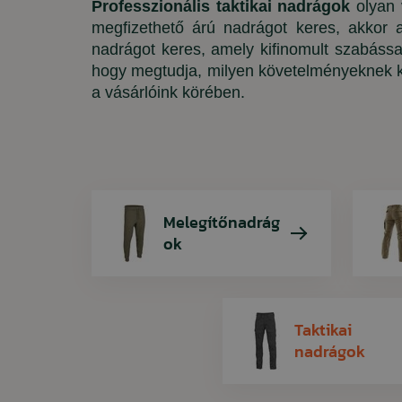
Professzionális taktikai nadrágok
olyan 
megfizethető árú nadrágot keres, akkor 
Kötött pulóverek
Munkavédelmi cipők
Női dzsekik
Utazótáskák
Tűzgyújtók és öngyújtók
nadrágot keres, amely kifinomult szabássa
Taktikai mellények
Gumicsizmák
Női pólók
MRE ételcsomagok
hogy megtudja, milyen követelményeknek ke
a vásárlóink ​​körében.
Pólók
Téli cipők
Női pulóverek
Alvás a szabad ég alatt
Alsóneműk és termikus alsóneműk
Cipőápolás és impregnálás
Fejlámpák
Melegítőnadrág
ok
Taktikai
nadrágok