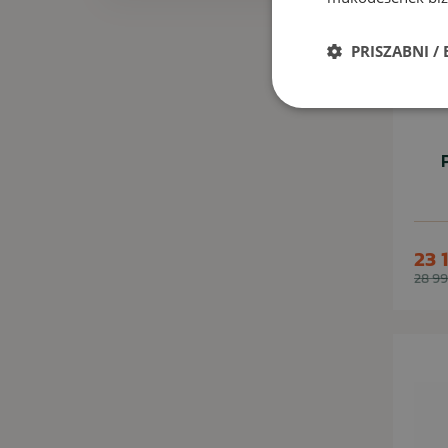
PRISZABNI /
23 
28 99