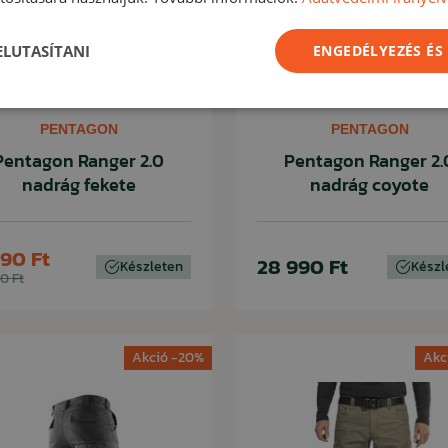
 ELUTASÍTANI
ENGEDÉLYEZÉS ÉS
PENTAGON
PENTAGON
Pentagon Ranger 2.0
Pentagon Ranger 2.
nadrág fekete
nadrág coyote
190 Ft
28 990 Ft
Készleten
Készl
0 Ft
Akció -20%
Akc