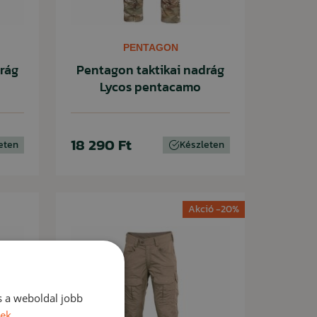
PENTAGON
rág
Pentagon taktikai nadrág
Lycos pentacamo
18 290 Ft
eten
Készleten
Akció -20%
s a weboldal jobb
vek