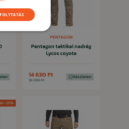
 FOLYTATÁS
PENTAGON
0
Pentagon taktikai nadrág
Lycos coyote
14 630 Ft
eten
Készleten
18 290 Ft
ió -20%