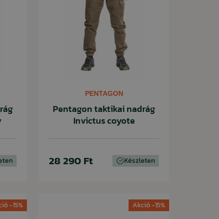
PENTAGON
rág
Pentagon taktikai nadrág
y
Invictus coyote
28 290 Ft
eten
Készleten
ció -15%
Akció -15%