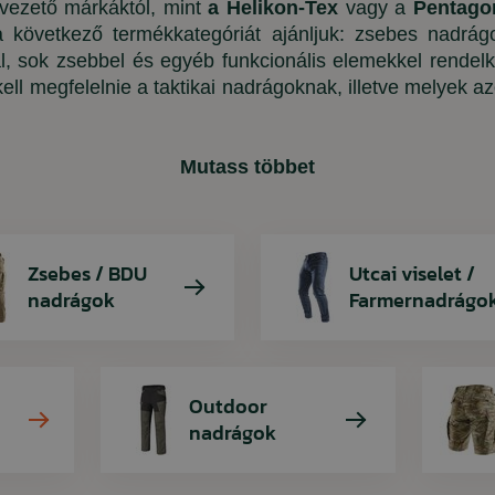
vezető márkáktól, mint
a Helikon-Tex
vagy a
Pentago
a következő termékkategóriát ajánljuk: zsebes nadr
Trekking botok
Gyerekruhák
Zoknik
l, sok zsebbel és egyéb funkcionális elemekkel rendelke
Térdvédők
ll megfelelnie a taktikai nadrágoknak, illetve melyek 
Napszemüvegek
Felszerelés
Mutass többet
ARMYTEX /
PENT
ARES
RINO
Női póló A h
Pentagon BDU
Training Qui
Rinokor me
fekete + olív
digital 
petrol
cseng
Zsebes / BDU
Utcai viselet /
nadrágok
Farmernadrágo
4 160 Ft
4 430 Ft
1 980 Ft
28 740 Ft
5 410 Ft
2 480 Ft
32 670 Ft
Outdoor
nadrágok