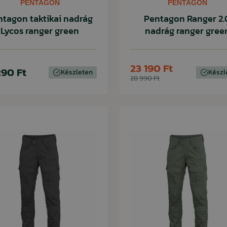
PENTAGON
PENTAGON
ntagon taktikai nadrág
Pentagon Ranger 2.
Lycos ranger green
nadrág ranger gree
23 190 Ft
290 Ft
Készleten
Készl
28 990 Ft