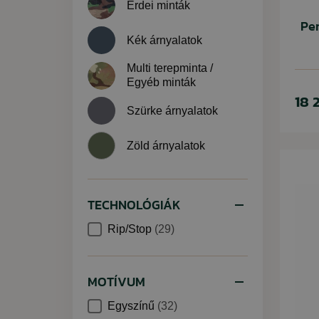
Erdei minták
Pe
Kék árnyalatok
Multi terepminta /
Egyéb minták
18 
Szürke árnyalatok
Zöld árnyalatok
TECHNOLÓGIÁK
Rip/Stop
(29)
MOTÍVUM
Egyszínű
(32)