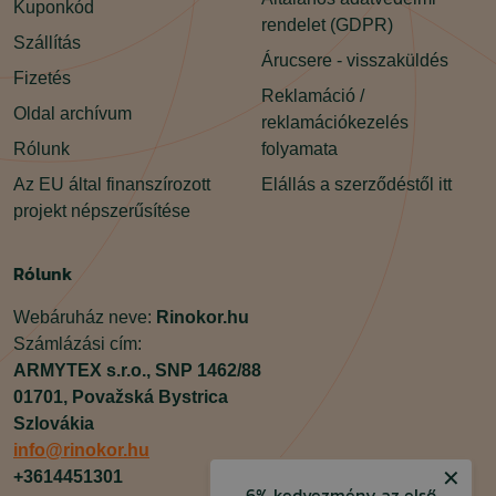
Kuponkód
rendelet (GDPR)
Szállítás
Árucsere - visszaküldés
Fizetés
Reklamáció /
Oldal archívum
reklamációkezelés
Rólunk
folyamata
Az EU által finanszírozott
Elállás a szerződéstől itt
projekt népszerűsítése
Rólunk
Webáruház neve:
Rinokor.hu
Számlázási cím:
ARMYTEX s.r.o.,
SNP 1462/88
01701,
Považská Bystrica
Szlovákia
info@rinokor.hu
✕
+3614451301
6% kedvezmény az első