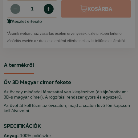
KOSÁRBA
Készlet értesítő
*Áraink webáruház vásárlás esetén érvényesek, üzletünkben történő
vásárlás esetén az árak esetenként eltérhetnek az itt feltüntetett áraktól.
A termékről
Öv 3D Magyar címer fekete
Az öv egy minőségi fémcsattal van kiegészítve (dizájn/motívum:
3D-s magyar címer). A rögzítési rendszer gyors és egyszerű.
Az övet át kell fűzni az övcsaton, majd a csaton lévő fémkapcson
kell átvezetni.
SPECIFIKÁCIÓK
Anyag:
100% poliészter