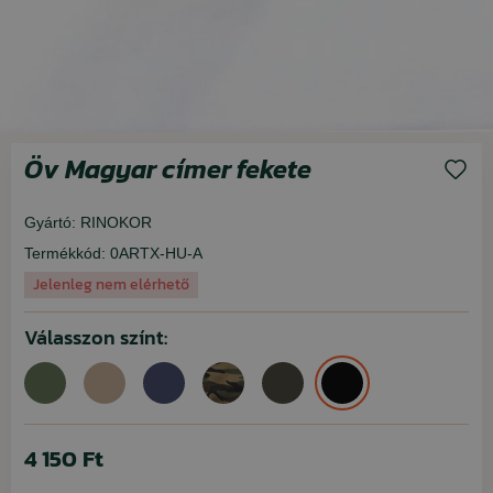
Öv Magyar címer fekete
Gyártó:
RINOKOR
Termékkód:
0ARTX-HU-A
Jelenleg nem elérhető
Válasszon színt:
4 150 Ft