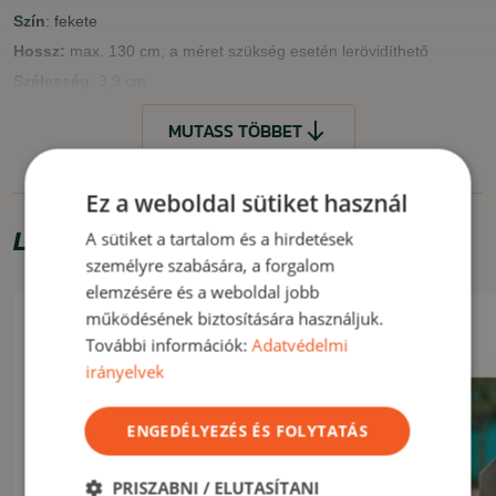
Szín
: fekete
Hossz:
max. 130 cm, a méret szükség esetén lerövidíthető
Szélesség
: 3,9 cm
MUTASS TÖBBET
JELLEMZŐK
gyors és megbízható rögzítés
rövidíthető
Ez a weboldal sütiket használ
precízen és szépen kidolgozott dizájn
Limitált ajánlat
A sütiket a tartalom és a hirdetések
személyre szabására, a forgalom
FELHASZNÁLÁS
elemzésére és a weboldal jobb
Praktikus öv, amely főleg alkalmi, de akár mindennapi viselethez is
működésének biztosítására használjuk.
alkalmas.
További információk:
Adatvédelmi
irányelvek
MUTASS KEVESEBBET
ENGEDÉLYEZÉS ÉS FOLYTATÁS
PRISZABNI / ELUTASÍTANI