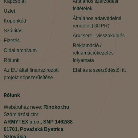
Kapcsolat
Általános szerződési
feltételek
Üzlet
Általános adatvédelmi
Kuponkód
rendelet (GDPR)
Szállítás
Árucsere - visszaküldés
Fizetés
Reklamáció /
Oldal archívum
reklamációkezelés
Rólunk
folyamata
Az EU által finanszírozott
Elállás a szerződéstől itt
projekt népszerűsítése
Rólunk
Webáruház neve:
Rinokor.hu
Számlázási cím:
ARMYTEX s.r.o.,
SNP 1462/88
01701,
Považská Bystrica
Szlovákia