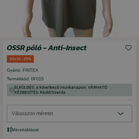
OSSR póló - Anti-Insect
Akció -29%
Gyártó:
FINTEX
Termékkód:
0F015
ELKÜLDÉS: a következő munkanapon. VÁRHATÓ
KÉZBESÍTÉS: Kedd/Szerda
Válasszon méretet
Mérettáblázat