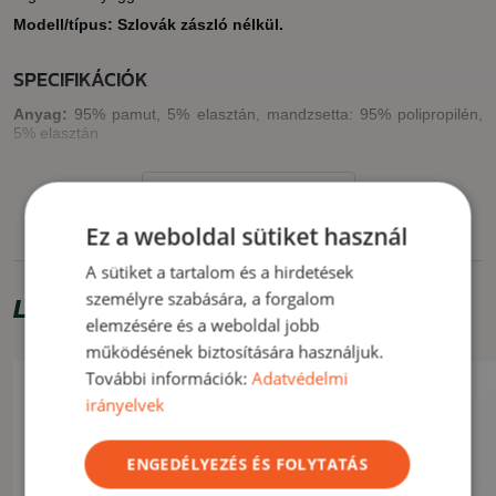
Modell/típus: Szlovák zászló nélkül.
SPECIFIKÁCIÓK
Anyag:
95% pamut, 5% elasztán, mandzsetta: 95% polipropilén,
5% elasztán
Szín
: katonazöld
MUTASS TÖBBET
JELLEMZŐK
Ez a weboldal sütiket használ
elasztikus és kellemes anyag
A sütiket a tartalom és a hirdetések
kényelmes szabás
személyre szabására, a forgalom
Limitált ajánlat
elemzésére és a weboldal jobb
FELHASZNÁLÁS
működésének biztosítására használjuk.
Alsó rétegként alkalmas.
További információk:
Adatvédelmi
irányelvek
MUTASS KEVESEBBET
ENGEDÉLYEZÉS ÉS FOLYTATÁS