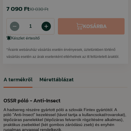
7 090 Ft
10 030 Ft
KOSÁRBA
Készlet értesítő
*Áraink webáruház vásárlás esetén érvényesek, üzletünkben történő
vásárlás esetén az árak esetenként eltérhetnek az itt feltüntetett áraktól.
A termékről
Mérettáblázat
OSSR póló - Anti-Insect
A hadsereg részére gyártott póló a szlovák Fintex gyártótól. A
póló "Anti-Insect" kezeléssel (távol tartja a kullancsokat/rovarokat),
tépőzáras panelekkel (tépőzáras felvarrók rögzítésére alkalmas),
praktikus zsebekkel (két gombos záródású zseb) és enyhén
rugalmas anyaggal rendelkezik.