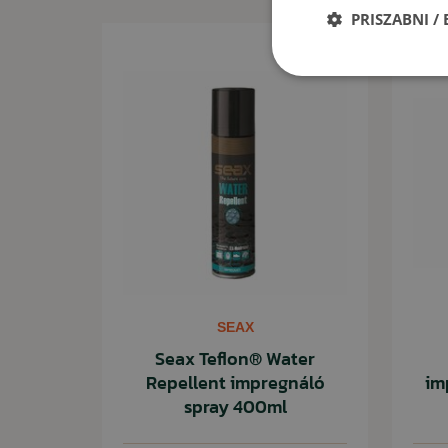
PRISZABNI /
Ideális különféle szabadtéri tevékenységekhez és neh
való munkához.
SEAX
Seax Teflon® Water
Repellent impregnáló
im
spray 400ml