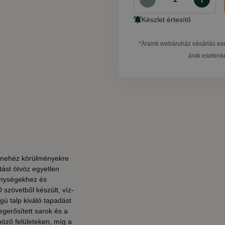
Készlet értesítő
*Áraink webáruház vásárlás ese
árak esetenkén
y nehéz körülményekre
tást ötvöz egyetlen
kenységekhez és
szövetből készült, víz-
gú talp kiváló tapadást
egerősített sarok és a
öző felületeken, míg a