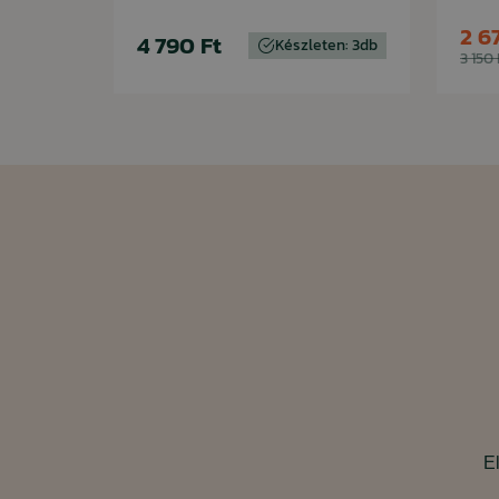
2 6
4 790 Ft
Készleten: 3db
3 150 
El