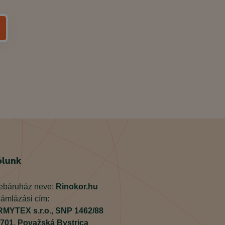
ólunk
báruház neve:
Rinokor.hu
ámlázási cím:
MYTEX s.r.o.,
SNP 1462/88
701,
Považská Bystrica