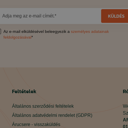
KÜLDÉS
Adja meg az e-mail címét.*
Az e-mail elküldésével beleegyezik a
személyes adatainak
feldolgozásával
*
Feltételek
R
Általános szerződési feltételek
We
Sz
Általános adatvédelmi rendelet (GDPR)
AR
Árucsere - visszaküldés
01