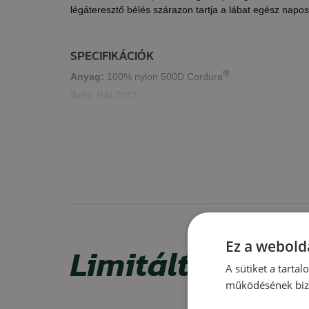
légáteresztő bélés szárazon tartja a lábat egész napos 
SPECIFIKÁCIÓK
®
Anyag:
100% nylon 500D Cordura
Szín:
RAL7013
®
Szabvány:
EN2345, ASTM
standard
JELLEMZŐK
légáteresztő anyag
szép, minimalista dizájn
a talpbetét EVA memóriahabot tartalmaz
csúszásmentes és olajálló talp
Ez a webolda
Limitált ajánla
TPR lábujjvédő 1,80-2,00 mm vastagságban
A sütiket a tarta
működésének bizt
FELHASZNÁLÁS