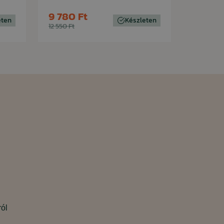
9 780 Ft
eten
Készleten
12 550 Ft
ról