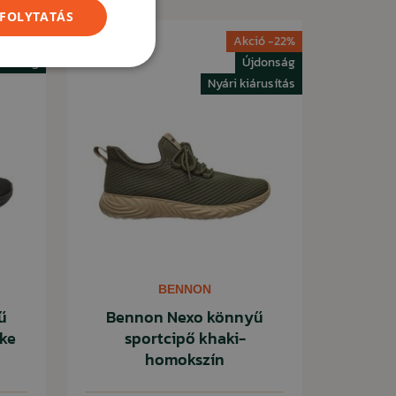
 FOLYTATÁS
ás -33%
Akció -22%
donság
Újdonság
Nyári kiárusítás
BENNON
ű
Bennon Nexo könnyű
rke
sportcipő khaki-
homokszín