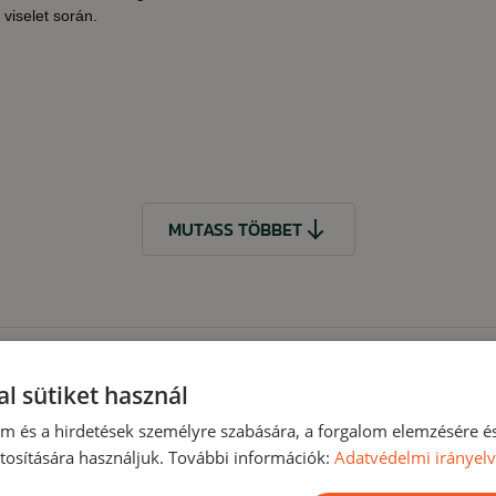
viselet során.
MUTASS TÖBBET
l sütiket használ
t
lom és a hirdetések személyre szabására, a forgalom elemzésére é
osítására használjuk. További információk:
Adatvédelmi irányel