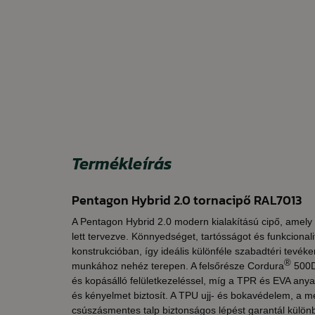
Termékleírás
Pentagon Hybrid 2.0 tornacipő RAL7013
A Pentagon Hybrid 2.0 modern kialakítású cipő, amel
lett tervezve. Könnyedséget, tartósságot és funkcionali
konstrukcióban, így ideális különféle szabadtéri tevé
®
munkához nehéz terepen. A felsőrésze Cordura
500D 
és kopásálló felületkezeléssel, míg a TPR és EVA anya
és kényelmet biztosít. A TPU ujj- és bokavédelem, a m
csúszásmentes talp biztonságos lépést garantál különb