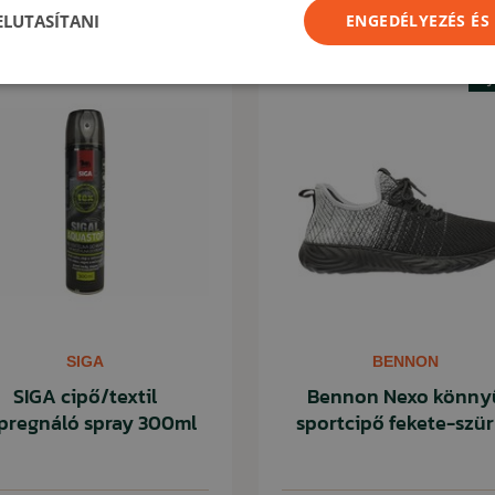
 ELUTASÍTANI
ENGEDÉLYEZÉS ÉS
éz terepen
Akció -15%
Kiárusít
Új
MUTASS KEVESEBBET
SIGA
BENNON
SIGA cipő/textil
Bennon Nexo könny
pregnáló spray 300ml
sportcipő fekete-szü