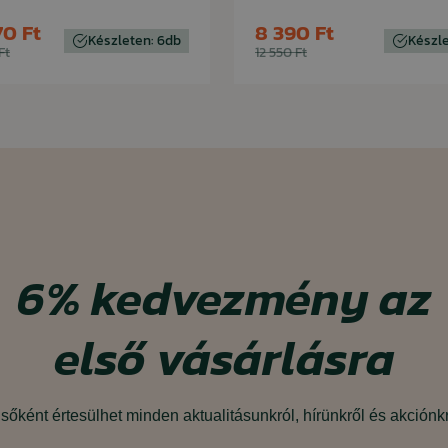
70 Ft
8 390 Ft
Készleten: 6db
Készl
Ft
12 550 Ft
6%
kedvezmény
az
első vásárlásra
sőként értesülhet minden aktualitásunkról, hírünkről és akciónk