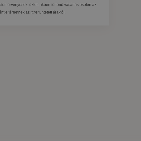
tén érvényesek, üzletünkben történő vásárlás esetén az
t eltérhetnek az itt feltüntetett áraktól.