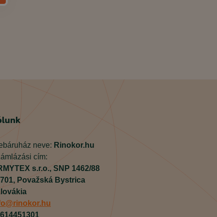
ólunk
báruház neve:
Rinokor.hu
ámlázási cím:
MYTEX s.r.o.,
SNP 1462/88
701,
Považská Bystrica
lovákia
fo@rinokor.hu
614451301