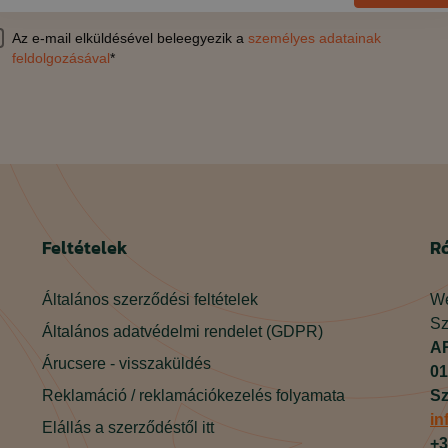
Az e-mail elküldésével beleegyezik a
személyes adatainak
feldolgozásával
*
Feltételek
R
Általános szerződési feltételek
We
Sz
Általános adatvédelmi rendelet (GDPR)
AR
Árucsere - visszaküldés
01
Reklamáció / reklamációkezelés folyamata
Sz
in
Elállás a szerződéstől itt
+3