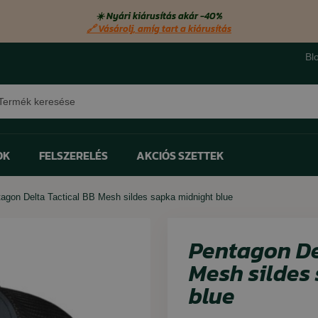
☀️ Nyári kiárusítás akár −40%
🔗 Vásárolj, amíg tart a kiárusítás
Bl
sés
OK
FELSZERELÉS
AKCIÓS SZETTEK
agon Delta Tactical BB Mesh sildes sapka midnight blue
Bestseller
Bestseller
Bestseller
Bestseller
ter
ter
ter
ter
Zseblámpák
Fejfedők
Cipő szagtalanítók
Távcsövek
Kesztyűk
Lábmelegítők
Pentagon De
Monokulárok
Kendők
Cipőhuzatok
Mesh sildes
blue
Világító rudak
Övek és pántok
Cipőfűzők
Túlélő felszerelés
Impregnálás
Talpbetét