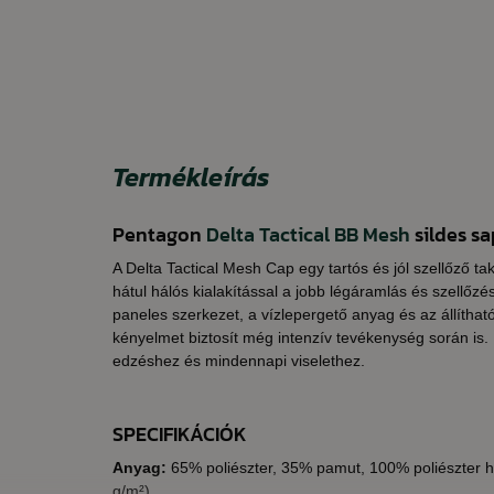
Termékleírás
Pentagon
Delta Tactical BB Mesh
sildes s
A Delta Tactical Mesh Cap egy tartós és jól szellőző ta
hátul hálós kialakítással a jobb légáramlás és szellőz
paneles szerkezet, a vízlepergető anyag és az állítha
kényelmet biztosít még intenzív tevékenység során is.
edzéshez és mindennapi viselethez.
SPECIFIKÁCIÓK
Anyag:
65% poliészter, 35% pamut, 100% poliészter h
g/m²)