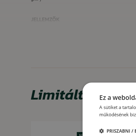
JELLEMZŐK
minőségi anyaghasználat
vízlepergető bevonat
megerősített, kétrétegű sild
univerzális méret (hátul állítható)
FELHASZNÁLÁS
Ideális aktív és egész napos hétköznapi viselethez.
Limitált ajánla
Ez a webolda
A sütiket a tarta
működésének bizt
Akció -13%
PRISZABNI /
Nyári kiárusítás