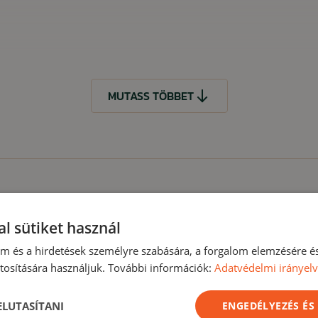
MUTASS TÖBBET
t
l sütiket használ
lom és a hirdetések személyre szabására, a forgalom elemzésére é
osítására használjuk. További információk:
Adatvédelmi irányel
MUTASS KEVESEBBET
Akció -18%
Akc
 ELUTASÍTANI
ENGEDÉLYEZÉS ÉS
Nyári kiárusítás
Nyári ki