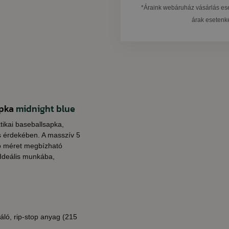
*Áraink webáruház vásárlás ese
árak esetenkén
apka
midnight blue
ktikai baseballsapka,
és érdekében. A masszív 5
tó méret megbízható
 Ideális munkába,
áló, rip-stop anyag (215