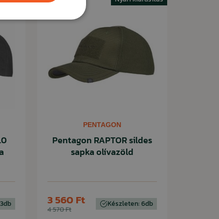
PENTAGON
.0
Pentagon RAPTOR sildes
a
sapka olívazöld
3 560 Ft
 3db
Készleten: 6db
4 570 Ft