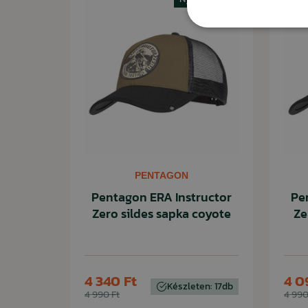
PENTAGON
Pentagon ERA Instructor
Pe
Zero sildes sapka coyote
Ze
4 340 Ft
4 0
Készleten: 17db
4 990 Ft
4 990