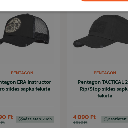
PENTAGON
PENTAGON
ntagon ERA Instructor
Pentagon TACTICAL 2
ro sildes sapka fekete
Rip/Stop sildes sapk
fekete
90 Ft
4 090 Ft
Készleten: 20db
Készleten:
 Ft
4 990 Ft