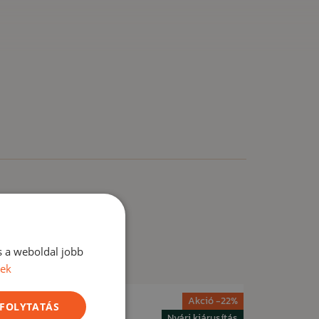
s a weboldal jobb
vek
ió -18%
Akció -22%
 FOLYTATÁS
árusítás
Nyári kiárusítás