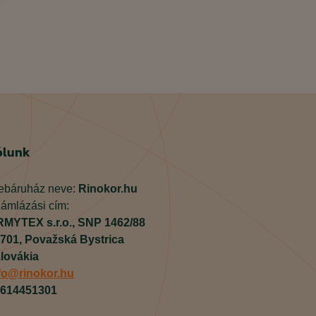
ólunk
báruház neve:
Rinokor.hu
ámlázási cím:
MYTEX s.r.o.,
SNP 1462/88
701,
Považská Bystrica
lovákia
fo@rinokor.hu
614451301