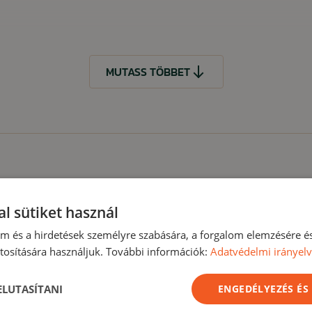
MUTASS TÖBBET
t
l sütiket használ
lom és a hirdetések személyre szabására, a forgalom elemzésére é
MUTASS KEVESEBBET
osítására használjuk. További információk:
Adatvédelmi irányel
Akció -18%
Akc
Nyári kiárusítás
Nyári ki
 ELUTASÍTANI
ENGEDÉLYEZÉS ÉS