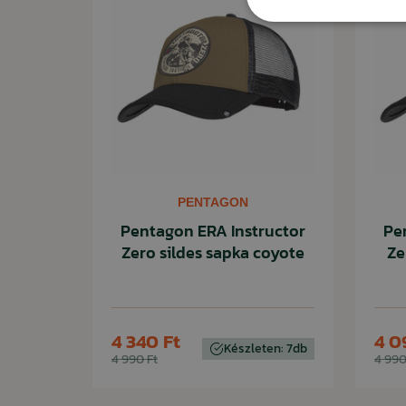
PENTAGON
Pentagon ERA Instructor
Pe
Zero sildes sapka coyote
Ze
4 340 Ft
4 0
Készleten: 7db
4 990 Ft
4 990