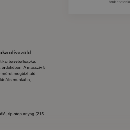
árak esetenkén
apka
olívazöld
ktikai baseballsapka,
és érdekében. A masszív 5
tó méret megbízható
 Ideális munkába,
áló, rip-stop anyag (215