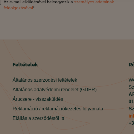
Az e-mail elküldésével beleegyezik a
személyes adatainak
feldolgozásával
*
Feltételek
R
Általános szerződési feltételek
We
Sz
Általános adatvédelmi rendelet (GDPR)
AR
Árucsere - visszaküldés
01
Reklamáció / reklamációkezelés folyamata
Sz
in
Elállás a szerződéstől itt
+3