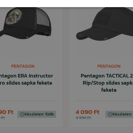
PENTAGON
PENTAGON
ntagon ERA Instructor
Pentagon TACTICAL 2
ro sildes sapka fekete
Rip/Stop sildes sapk
fekete
90 Ft
4 090 Ft
Készleten: 10db
Készleten:
 Ft
4 990 Ft