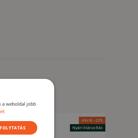
s a weboldal jobb
vek
ió -18%
Akció -22%
árusítás
Nyári kiárusítás
 FOLYTATÁS