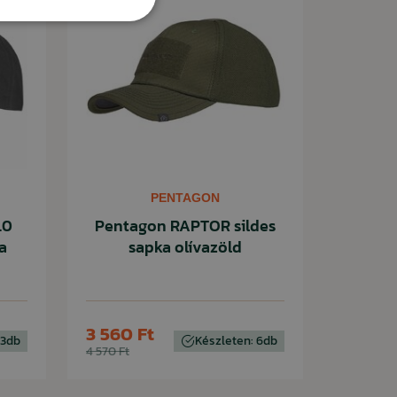
PENTAGON
.0
Pentagon RAPTOR sildes
a
sapka olívazöld
3 560 Ft
 3db
Készleten: 6db
4 570 Ft