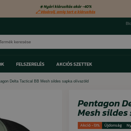
☀️ Nyári kiárusítás akár −40%
🔗 Vásárolj, amíg tart a kiárusítás
Bl
sés
OK
FELSZERELÉS
AKCIÓS SZETTEK
agon Delta Tactical BB Mesh sildes sapka olívazöld
Bestseller
Bestseller
Bestseller
Bestseller
ter
ter
ter
ter
Zseblámpák
Fejfedők
Cipő szagtalanítók
Távcsövek
Kesztyűk
Lábmelegítők
Pentagon De
Monokulárok
Kendők
Cipőhuzatok
Mesh sildes
Világító rudak
Övek és pántok
Cipőfűzők
Akció -13%
Újdonság
Ny
Túlélő felszerelés
Impregnálás
Talpbetét