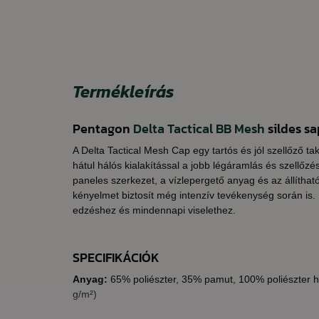
Termékleírás
Pentagon
Delta Tactical BB Mesh
sildes s
A Delta Tactical Mesh Cap egy tartós és jól szellőző ta
hátul hálós kialakítással a jobb légáramlás és szellőz
paneles szerkezet, a vízlepergető anyag és az állítha
kényelmet biztosít még intenzív tevékenység során is.
edzéshez és mindennapi viselethez.
SPECIFIKÁCIÓK
Anyag:
65% poliészter, 35% pamut, 100% poliészter h
g/m²)