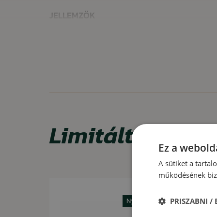
JELLEMZŐK
minőségi anyaghasználat
vízlepergető bevonat
megerősített, kétrétegű sild
univerzális méret (hátul állítható)
FELHASZNÁLÁS
Ideális aktív és egész napos hétköznapi viselethez.
Limitált ajánla
Ez a webolda
A sütiket a tarta
működésének bizt
Akció -13%
Nyári kiárusítás
PRISZABNI /