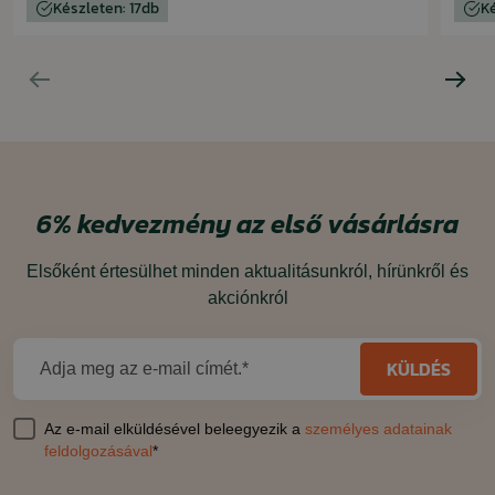
Készleten: 17db
K
6%
kedvezmény
az első vásárlásra
Elsőként értesülhet minden aktualitásunkról, hírünkről és
akciónkról
KÜLDÉS
Adja meg az e-mail címét.*
Az e-mail elküldésével beleegyezik a
személyes adatainak
feldolgozásával
*