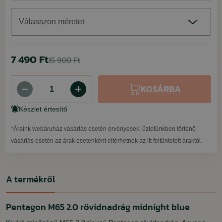
Válasszon méretet
7 490 Ft
15 900 Ft
KOSÁRBA
Készlet értesítő
*Áraink webáruház vásárlás esetén érvényesek, üzletünkben történő
vásárlás esetén az árak esetenként eltérhetnek az itt feltüntetett áraktól.
A termékről
Pentagon M65 2.0 rövidnadrág midnight blue