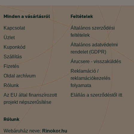
Minden a vásárlásról
Feltételek
Kapcsolat
Általános szerződési
feltételek
Üzlet
Általános adatvédelmi
Kuponkód
rendelet (GDPR)
Szállítás
Árucsere - visszaküldés
Fizetés
Reklamáció /
Oldal archívum
reklamációkezelés
Rólunk
folyamata
Az EU által finanszírozott
Elállás a szerződéstől itt
projekt népszerűsítése
Rólunk
Webáruház neve:
Rinokor.hu