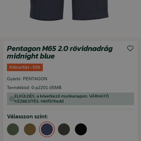
Pentagon M65 2.0 rövidnadrág
midnight blue
Kiárusítás -53%
Gyártó:
PENTAGON
Termékkód:
0-p2201-05MB
ELKÜLDÉS: a következő munkanapon. VÁRHATÓ
KÉZBESÍTÉS: Hétfő/Kedd
Válasszon színt: