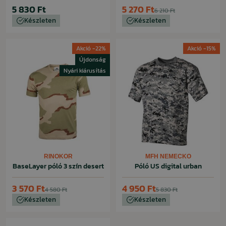
5 830 Ft
5 270 Ft
6 210 Ft
Készleten
Készleten
Akció -22%
Akció -15%
Újdonság
Nyári kiárusítás
RINOKOR
MFH NEMECKO
BaseLayer póló 3 szín desert
Póló US digital urban
3 570 Ft
4 950 Ft
4 580 Ft
5 830 Ft
Készleten
Készleten