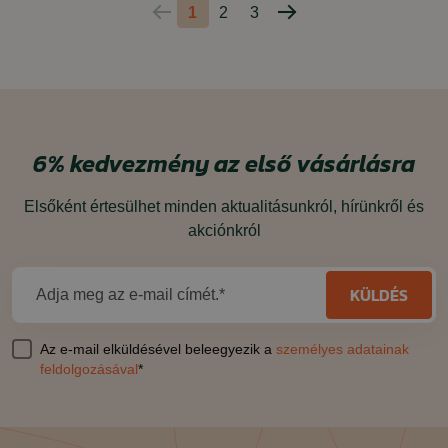
1
2
3
Előző
Következő
oldal
oldal
6%
kedvezmény
az első vásárlásra
Elsőként értesülhet minden aktualitásunkról, hírünkről és
akciónkról
KÜLDÉS
Adja meg az e-mail címét.*
Az e-mail elküldésével beleegyezik a
személyes adatainak
feldolgozásával
*