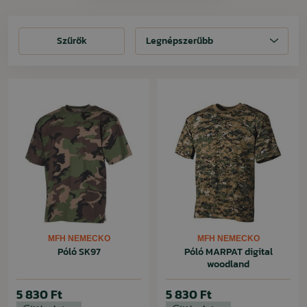
Szűrők
Szűrők
Legnépszerűbb
MFH NEMECKO
MFH NEMECKO
Póló SK97
Póló MARPAT digital
woodland
5 830 Ft
5 830 Ft