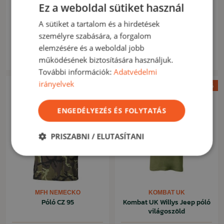
Ez a weboldal sütiket használ
RINOKOR
RINOKOR
BaseLayer póló digital
BaseLayer póló ATC FG
A sütiket a tartalom és a hirdetések
desert
személyre szabására, a forgalom
3 570 Ft
4 580 Ft
elemzésére és a weboldal jobb
4 580 Ft
Készleten
Készleten
működésének biztosítására használjuk.
További információk:
Adatvédelmi
irányelvek
Akció -15%
ENGEDÉLYEZÉS ÉS FOLYTATÁS
PRISZABNI / ELUTASÍTANI
MFH NEMECKO
KOMBAT UK
Póló CZ 95
Kombat UK Willys Jeep póló
világoszöld