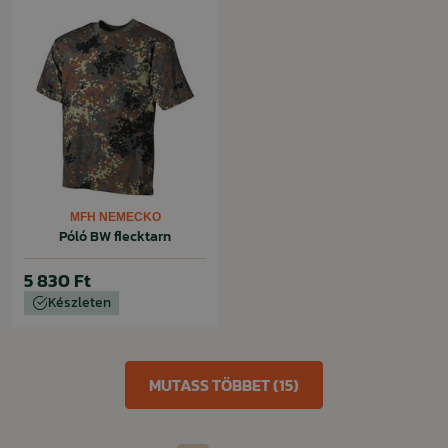
MFH NEMECKO
Póló BW flecktarn
5 830 Ft
Készleten
MUTASS TÖBBET (15)