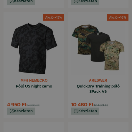
Készleten
Készleten
Akció -15%
Akció -16%
MFH NEMECKO
ARESWER
Póló US night camo
QuickDry Training póló
3Pack V5
4 950 Ft
10 480 Ft
5 830 Ft
12 480 Ft
Készleten
Készleten