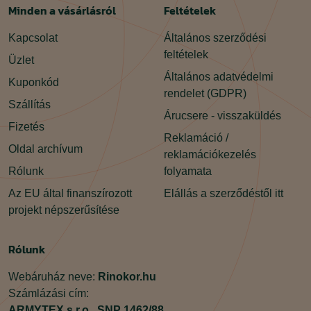
Minden a vásárlásról
Feltételek
Kapcsolat
Általános szerződési
feltételek
Üzlet
Általános adatvédelmi
Kuponkód
rendelet (GDPR)
Szállítás
Árucsere - visszaküldés
Fizetés
Reklamáció /
Oldal archívum
reklamációkezelés
Rólunk
folyamata
Az EU által finanszírozott
Elállás a szerződéstől itt
projekt népszerűsítése
Rólunk
Webáruház neve:
Rinokor.hu
Számlázási cím:
ARMYTEX s.r.o.,
SNP 1462/88