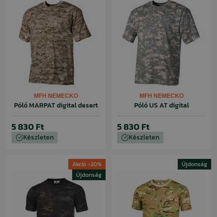
MFH NEMECKO
MFH NEMECKO
Póló MARPAT digital desert
Póló US AT digital
5 830 Ft
5 830 Ft
Készleten
Készleten
Akció -20%
Újdonság
Újdonság