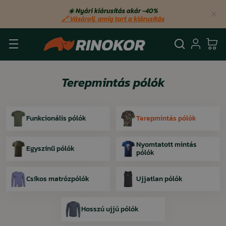
☀️ Nyári kiárusítás akár −40%
🔗 Vásárolj, amíg tart a kiárusítás
Keresés
Bejel
Ko
Terepmintás pólók
Funkcionális pólók
Terepmintás pólók
Nyomtatott mintás
Egyszínű pólók
pólók
Csíkos matrózpólók
Ujjatlan pólók
Hosszú ujjú pólók