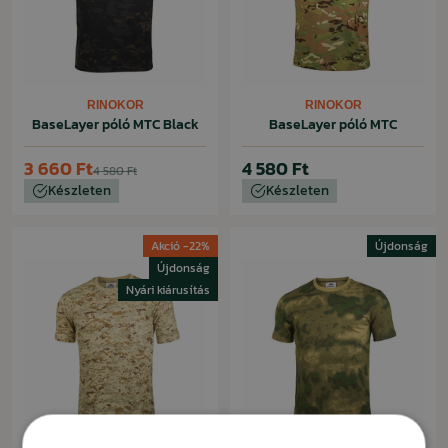
RINOKOR
RINOKOR
BaseLayer póló MTC Black
BaseLayer póló MTC
3 660 Ft
4 580 Ft
4 580 Ft
Készleten
Készleten
Akció -22%
Újdonság
Újdonság
Nyári kiárusítás