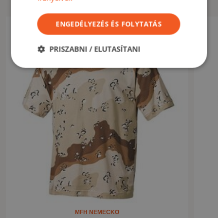
kellemes anyag
kényelmes szabás
ENGEDÉLYEZÉS ÉS FOLYTATÁS
Akció -15%
izzadságelvezető anyag
PRISZABNI / ELUTASÍTANI
FELHASZNÁLÁS
Munkához, túrázáshoz, sportoláshoz vagy mindennapi viseletre
alkalmas.
MUTASS KEVESEBBET
MFH NEMECKO