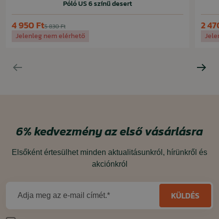
Póló US 6 színű desert
4 950 Ft
2 47
5 830 Ft
Jelenleg nem elérhető
Jele
6%
kedvezmény
az első vásárlásra
Elsőként értesülhet minden aktualitásunkról, hírünkről és
akciónkról
KÜLDÉS
Adja meg az e-mail címét.*