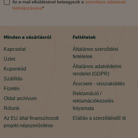
Az e-mail elküldésével beleegyezik a
személyes adatainak
feldolgozásával
*
Minden a vásárlásról
Feltételek
Kapcsolat
Általános szerződési
feltételek
Üzlet
Általános adatvédelmi
Kuponkód
rendelet (GDPR)
Szállítás
Árucsere - visszaküldés
Fizetés
Reklamáció /
Oldal archívum
reklamációkezelés
Rólunk
folyamata
Az EU által finanszírozott
Elállás a szerződéstől itt
projekt népszerűsítése