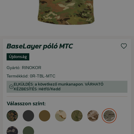
BaseLayer póló MTC
Újdonság
Gyártó:
RINOKOR
Termékkód:
0R-TBL-MTC
ELKÜLDÉS: a következő munkanapon. VÁRHATÓ
KÉZBESÍTÉS: Hétfő/Kedd
Válasszon színt: