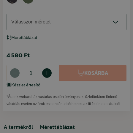
Válasszon méretet
Mérettáblázat
4 580 Ft
KOSÁRBA
Készlet értesítő
*Áraink webáruház vásárlás esetén érvényesek, üzletünkben történő
vásárlás esetén az árak esetenként eltérhetnek az itt feltüntetett áraktól.
A termékről
Mérettáblázat